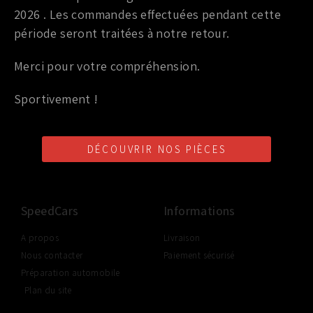
529,00
€
TTC
2026 . Les commandes effectuées pendant cette
période seront traitées à notre retour.
Ajouter au panier
Merci pour votre compréhension.
Sportivement !
LIVRAISON SHOP2SHOP
PAIEMENT EN LIGNE
CONSEILS PERSONNALISÉS
DÉCOUVRIR NOS PIÈCES
GRATUITE
SÉCURISÉ
D'UN PROFESSIONNEL
À PARTIR DE 350€ TTC
(FRANCE UNIQUEMENT)
SpeedCars
Informations
A propos
Livraison
Nous contacter
Paiement sécurisé
Préparation automobile
Plan du site