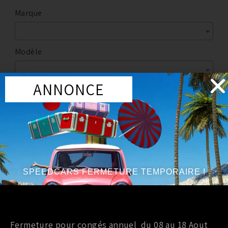
Marque
Modèle
ANNONCE
Marque
:
NISSAN
Série
:
3.5L V6
SPEEDCARS FERMETURE TEMPORAIRE !
Circuit d'huile
CARTER MOTEUR 350Z 280CV / 300CV
Fermeture pour congés annuel du 08 au 18 Aout