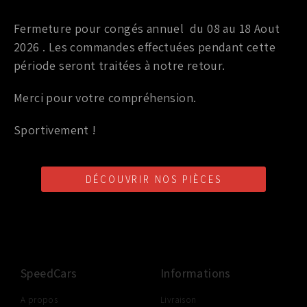
Circuit d'eau performance
Fermeture pour congés annuel du 08 au 18 Aout
CALORSTAT MISHIMOTO NISSAN GTR
2026 . Les commandes effectuées pendant cette
période seront traitées à notre retour.
99,00
€
TTC
Merci pour votre compréhension.
Ajouter au panier
Sportivement !
DÉCOUVRIR NOS PIÈCES
LIVRAISON SHOP2SHOP
PAIEMENT EN LIGNE
CONSEILS PERSONNALISÉS
GRATUITE
SÉCURISÉ
D'UN PROFESSIONNEL
À PARTIR DE 350€ TTC
(FRANCE UNIQUEMENT)
SpeedCars
Informations
A propos
Livraison