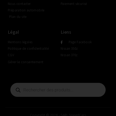
Nous contacter
Paiement sécurisé
Préparation automobile
Plan du site
Légal
Liens
Mentions légales
Page Facebook
Politique de confidentialité
Nissan 350z
CGV
Nissan 370z
Gérer le consentement
Copyright © 2026 - SARL SpeedCars