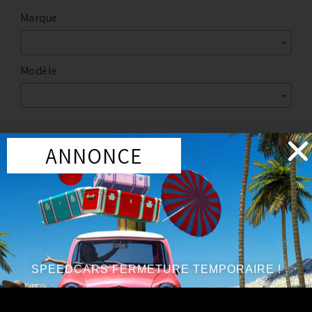
Marque
Modèle
ANNONCE
Marque
:
MISHIMOTO
Année du véhicule
:
à partir de 2009
Série
:
V6 3.8L
SPEEDCARS FERMETURE TEMPORAIRE !