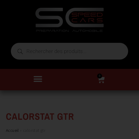
0
CALORSTAT GTR
Accueil
»
calorstat gtr