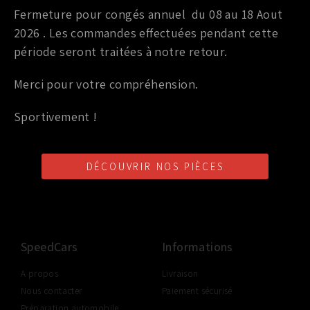
Fermeture pour congés annuel du 08 au 18 Aout
OIL PAN SPACER AAM 350Z 280/300CV
2026 . Les commandes effectuées pendant cette
289,00
€
TTC
période seront traitées à notre retour.
Ajouter au panier
Merci pour votre compréhension.
Sportivement !
DÉCOUVRIR NOS PIÈCES
LIVRAISON SHOP2SHOP
PAIEMENT EN LIGNE
CONSEILS PERSONNALISÉS
GRATUITE
SÉCURISÉ
D'UN PROFESSIONNEL
À PARTIR DE 350€ TTC
(FRANCE UNIQUEMENT)
SpeedCars
Informations
A propos
Livraison
Nous contacter
Paiement sécurisé
Préparation automobile