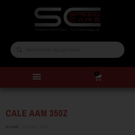
0
CALE AAM 350Z
Accueil
»
cale aam 350z