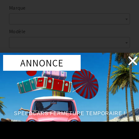
Marque
Modèle
ANNONCE
Marque
:
AAM
Année du véhicule
:
à partir de 2003 - 2006
Série
:
3.5 V6 VQ35DE
SPEEDCARS FERMETURE TEMPORAIRE !
Circuit d'huile