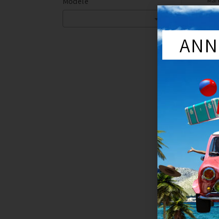
Modèle
Mar
Année du véhi
Sér
ANN
BOUGIE D’
17,
Ajout