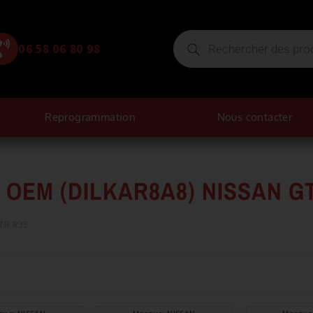
06 58 06 80 98
Reprogrammation
Nous contacter
OEM (DILKAR8A8) NISSAN G
GTR R35