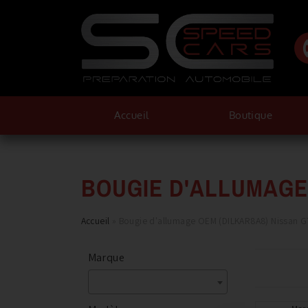
Accueil
Boutique
BOUGIE D'ALLUMAGE 
Accueil
»
Bougie d'allumage OEM (DILKAR8A8) Nissan 
Marque