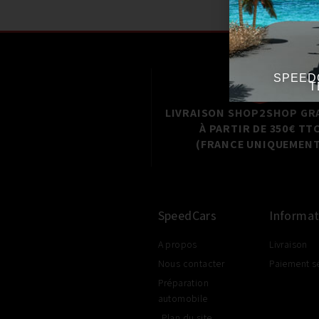
SPEED
T
LIVRAISON SHOP2SHOP GR
À PARTIR DE 350€ TT
(FRANCE UNIQUEMENT
SpeedCars
Informat
A propos
Livraison
Nous contacter
Paiement s
Préparation
automobile
Plan du site