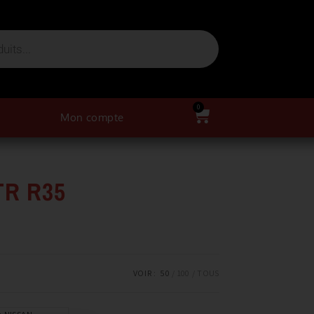
0
Mon compte
TR R35
VOIR :
50
100
TOUS