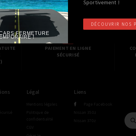
Sportivement !
DÉCOUVRIR NOS 
CARS FERMETURE
EMPORAIRE !
ATUITE
PAIEMENT EN LIGNE
CO
C
SÉCURISÉ
)
ions
Légal
Liens
Mentions légales
Page Facebook
écurisé
Politique de
Nissan 350z
confidentialité
Nissan 370z
CGV
Gérer le