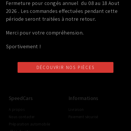
Fermeture pour congés annuel du 08 au 18 Aout
2026 . Les commandes effectuées pendant cette
15,00
€
–
16,50
€
TTC
période seront traitées à notre retour.
Choix des options
Merci pour votre compréhension.
Sportivement !
DÉCOUVRIR NOS PIÈCES
LIVRAISON SHOP2SHOP
PAIEMENT EN LIGNE
CONSEILS PERSONNALISÉS
GRATUITE
SÉCURISÉ
D'UN PROFESSIONNEL
À PARTIR DE 350€ TTC
(FRANCE UNIQUEMENT)
SpeedCars
Informations
A propos
Livraison
Nous contacter
Paiement sécurisé
Préparation automobile