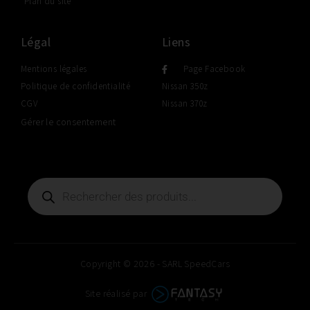
Plan du site
Légal
Liens
Mentions légales
Page Facebook
Politique de confidentialité
Nissan 350z
CGV
Nissan 370z
Gérer le consentement
Copyright © 2026 - SARL SpeedCars
Site réalisé par