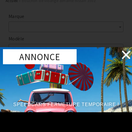
Accueil
»
bouchon de vidange aimanté nissan 350z
Marque
Modèle
ANNONCE
Marque
:
SPC
SPEEDCARS FERMETURE TEMPORAIRE !
PROMO !
Circuit d'huile
BOUCHON DE VIDANGE AIMANTÉ SPC NISSAN
200SX/300ZX/350Z/370Z/GTR