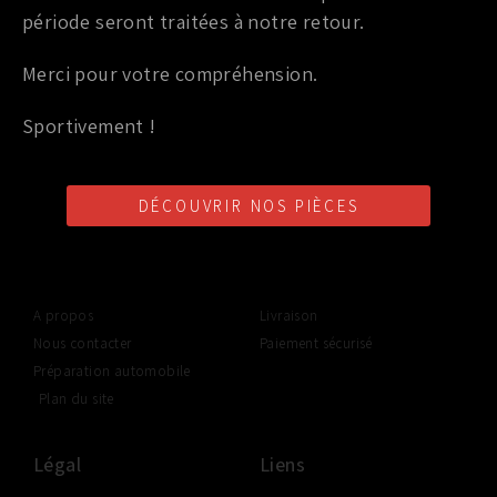
période seront traitées à notre retour.
Merci pour votre compréhension.
Sportivement !
LIVRAISON SHOP2SHOP
PAIEMENT EN LIGNE
CONSEILS PERSONNALISÉS
GRATUITE
SÉCURISÉ
D'UN PROFESSIONNEL
À PARTIR DE 350€ TTC
(FRANCE UNIQUEMENT)
DÉCOUVRIR NOS PIÈCES
SpeedCars
Informations
A propos
Livraison
Nous contacter
Paiement sécurisé
Préparation automobile
Plan du site
Légal
Liens