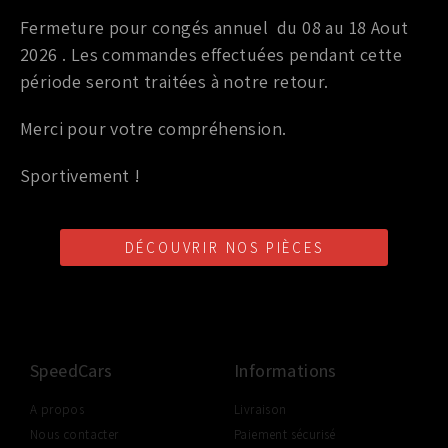
BOUCHON DE RADIATEUR NISMO NISSAN
Fermeture pour congés annuel du 08 au 18 Aout
350Z/370Z/GTR
2026 . Les commandes effectuées pendant cette
période seront traitées à notre retour.
89,00
€
TTC
Ajouter au panier
Merci pour votre compréhension.
Sportivement !
DÉCOUVRIR NOS PIÈCES
LIVRAISON SHOP2SHOP
PAIEMENT EN LIGNE
CONSEILS PERSONNALISÉS
GRATUITE
SÉCURISÉ
D'UN PROFESSIONNEL
À PARTIR DE 350€ TTC
(FRANCE UNIQUEMENT)
SpeedCars
Informations
A propos
Livraison
Nous contacter
Paiement sécurisé