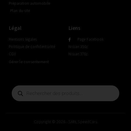
Préparation automobile
Plan du site
Légal
Liens
Mentions légales
Page Facebook
Politique de confidentialité
Nissan 350z
CGV
Nissan 370z
Gérer le consentement
Copyright © 2026 - SARL SpeedCars