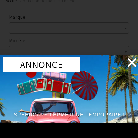
Accueil
»
bouchon de radiateur nismo
Marque
Modèle
ANNONCE
Marque
:
NISMO
Année du véhicule
:
à partir de 2003
SPEEDCARS FERMETURE TEMPORAIRE !
Circuit d'eau performance