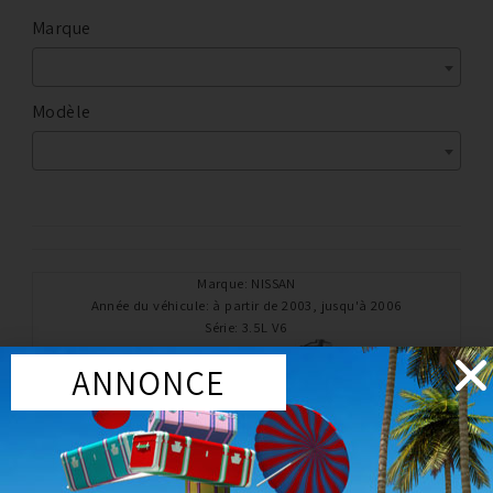
Marque
Modèle
Marque
:
NISSAN
Année du véhicule
:
à partir de 2003, jusqu'à 2006
Série
:
3.5L V6
ANNONCE
PROMO !
Boite de vitesse
BOITE DE VITESSE OEM NISSAN 350Z 03-06 (DERNIÈRE
VERSION)