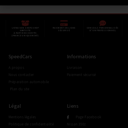
LIVRAISON SHOP2SHOP
PAIEMENT EN LIGNE
CONSEILS PERSONNALISÉS
GRATUITE
SÉCURISÉ
D'UN PROFESSIONNEL
À PARTIR DE 350€ TTC
(FRANCE UNIQUEMENT)
SpeedCars
Informations
A propos
Livraison
Nous contacter
Paiement sécurisé
Préparation automobile
Plan du site
Légal
Liens
Mentions légales
Page Facebook
Politique de confidentialité
Nissan 350z