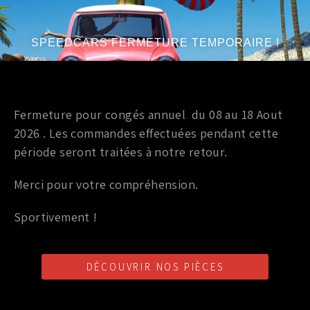
2 990,00
€
TTC
3 990,00
€
SPEEDCARS FERMETURE TEMPORAIRE !
Ajouter au panier
Marque
:
NISSAN
Fermeture pour congés annuel du 08 au 18 Aout
Année du véhicule
:
à partir de 2007, jusqu'à 2009
Série
:
3.5L V6
2026 . Les commandes effectuées pendant cette
période seront traitées à notre retour.
Merci pour votre compréhension.
Boite de vitesse
BOITE DE VITESSE OEM NISSAN 350Z 07-08
Sportivement !
3 990,00
€
TTC
DÉCOUVRIR NOS PIÈCES
Ajouter au panier