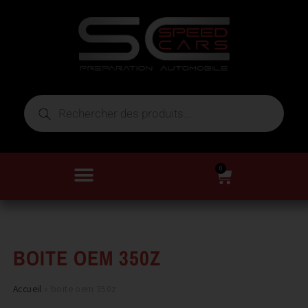
0
BOITE OEM 350Z
Accueil
»
boite oem 350z