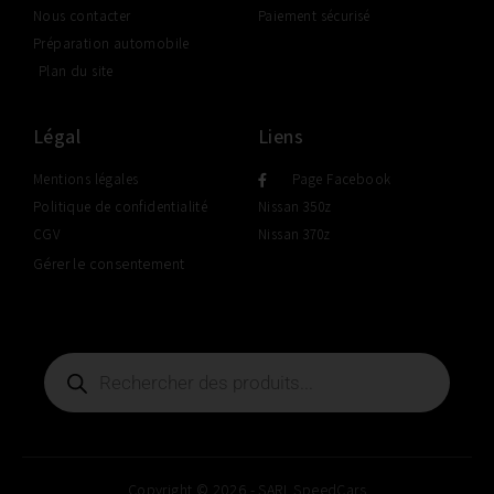
Nous contacter
Paiement sécurisé
Préparation automobile
Plan du site
Légal
Liens
Mentions légales
Page Facebook
Politique de confidentialité
Nissan 350z
CGV
Nissan 370z
Gérer le consentement
Copyright © 2026 - SARL SpeedCars