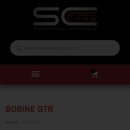
0
BOBINE GTR
Accueil
»
bobine gtr