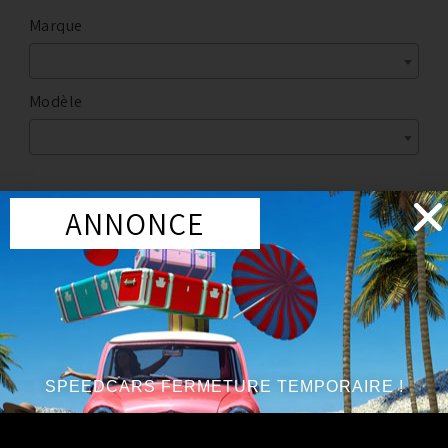
Marque
Modèle
ANNONCE
Marque
:
NISSAN
Année du véhicule
:
à partir de 2009
Série
:
V6 3.8L
SPEEDCARS FERMETURE TEMPORAIRE !