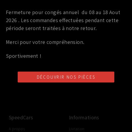
Allumage
Fermeture pour congés annuel du 08 au 18 Aout
BOBINE D’ALLUMAGE OEM NISSAN GTR R35
2026 . Les commandes effectuées pendant cette
période seront traitées à notre retour.
109,00
€
TTC
Merci pour votre compréhension.
Ajouter au panier
Sportivement !
DÉCOUVRIR NOS PIÈCES
LIVRAISON SHOP2SHOP
PAIEMENT EN LIGNE
CONSEILS PERSONNALISÉS
GRATUITE
SÉCURISÉ
D'UN PROFESSIONNEL
À PARTIR DE 350€ TTC
(FRANCE UNIQUEMENT)
SpeedCars
Informations
A propos
Livraison