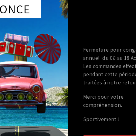
que
:
NISSAN
ONCE
rie
:
3.5 V6
erne OEM (origine)
Fermeture pour cong
EM NISSAN 350Z
annuel du 08 au 18 Ao
00
€
–
Les commandes effec
,00
€
TTC
pendant cette périod
traitées à notre retou
 des options
Merci pour votre
compréhension.
Sportivement !