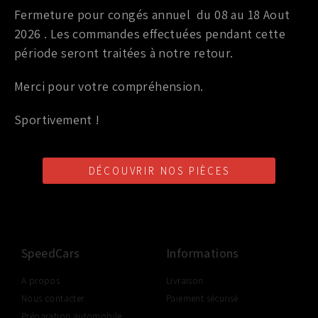
Fermeture pour congés annuel du 08 au 18 Aout
CACHE CROCHET PARE CHOC AVANT 370Z 2009 – 2014
2026 . Les commandes effectuées pendant cette
15,00
€
TTC
période seront traitées à notre retour.
19,00
€
Ajouter au panier
Merci pour votre compréhension.
Sportivement !
DÉCOUVRIR NOS PIÈCES
LIVRAISON SHOP2SHOP
PAIEMENT EN LIGNE
CONSEILS PERSONNALISÉS
GRATUITE
SÉCURISÉ
D'UN PROFESSIONNEL
À PARTIR DE 350€ TTC
(FRANCE UNIQUEMENT)
SpeedCars
Informations
A propos
Livraison
Nous contacter
Paiement sécurisé
Préparation automobile