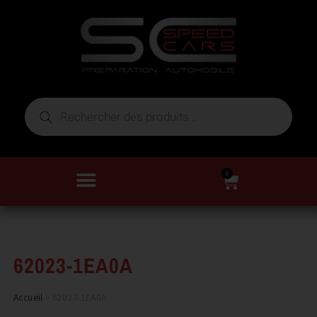
0
62023-1EA0A
Accueil
»
62023-1EA0A