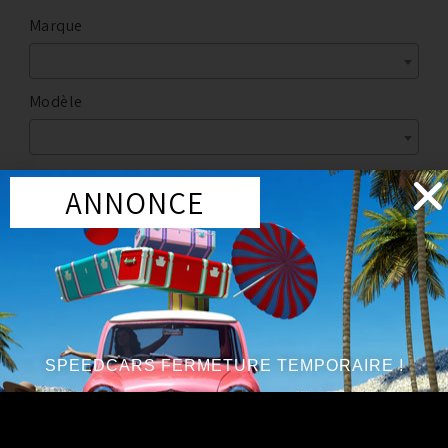
Marque
Modèle
ANNONCE
Marque
:
NISSAN
Année du véhicule
:
à partir de 2009, jusqu’à 2014
Série
:
V6 3.7L
SPEEDCARS FERMETURE TEMPORAIRE !
PROMO !
Accessoires Exterieur