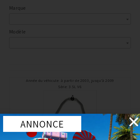
Marque
Modèle
Année du véhicule
:
à partir de 2003, jusqu’à 2009
Série
:
3.5L V6
ANNONCE
Silent bloc renforcé et pièces OEM
TRIANGLE AV GAUCHE SUPÉRIEUR (TYPE ORIGINE)