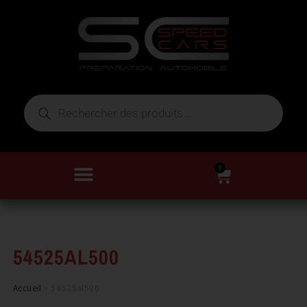
0
54525AL500
Accueil
»
54525al500