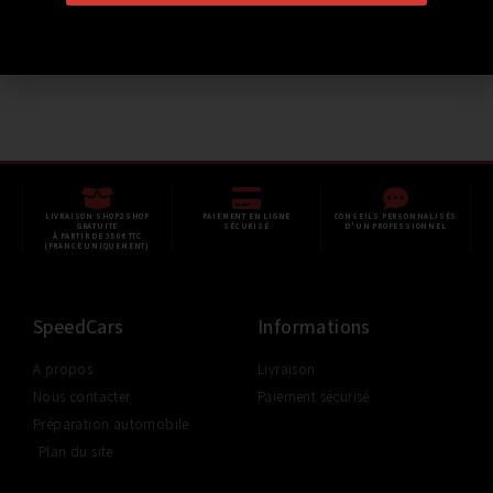
279,00
€
TTC
355,20
€
Ajouter au panier
LIVRAISON SHOP2SHOP
PAIEMENT EN LIGNE
CONSEILS PERSONNALISÉS
GRATUITE
SÉCURISÉ
D'UN PROFESSIONNEL
À PARTIR DE 350€ TTC
(FRANCE UNIQUEMENT)
SpeedCars
Informations
A propos
Livraison
Nous contacter
Paiement sécurisé
Préparation automobile
Plan du site