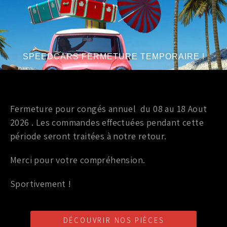
NISSAN 350Z 03+
99,00
€
TTC
Ajouter au panier
SPEEDCARS FERMETURE TEMPORAIRE !
Marque
:
NISSAN
Année du véhicule
:
à partir de 2003, jusqu’à 2009
Fermeture pour congés annuel du 08 au 18 Aout
Série
:
3.5L V6
2026 . Les commandes effectuées pendant cette
période seront traitées à notre retour.
Merci pour votre compréhension.
PROMO !
Sportivement !
Silent bloc renforcé et pièces OEM
TRIANGLE AV GAUCHE SUPERIEUR OEM NISSAN 350Z
03+
DÉCOUVRIR NOS PIÈCES