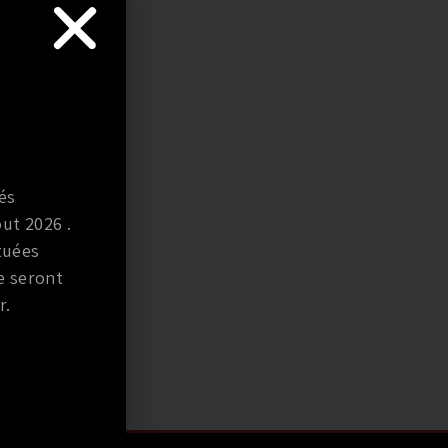
és
ut 2026 .
tuées
e seront
r.