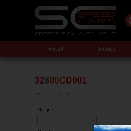
Accueil
Boutique
32600CD001
Accueil
»
32600CD001
Marque