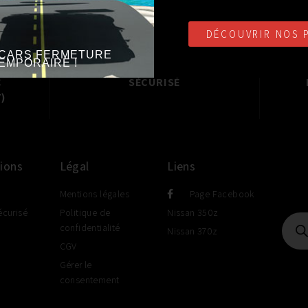
DÉCOUVRIR NOS 
CARS FERMETURE
EMPORAIRE !
ATUITE
PAIEMENT EN LIGNE
CO
C
SÉCURISÉ
)
ions
Légal
Liens
Mentions légales
Page Facebook
écurisé
Politique de
Nissan 350z
confidentialité
Nissan 370z
CGV
Gérer le
consentement