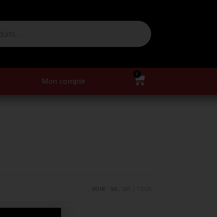
0
Mon compte
VOIR :
50
100
TOUS