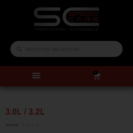
0
3.0L / 3.2L
Accueil
»
3.0l / 3.2l