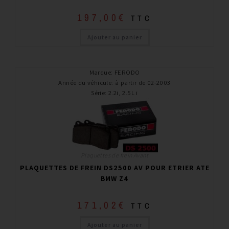
197,00
€
TTC
Ajouter au panier
Marque
:
FERODO
Année du véhicule
:
à partir de 02-2003
Série
:
2.2i, 2.5L i
Plaquettes de frein Avant
PLAQUETTES DE FREIN DS2500 AV POUR ETRIER ATE
BMW Z4
171,02
€
TTC
Ajouter au panier