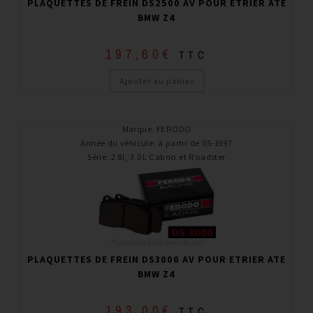
PLAQUETTES DE FREIN DS2500 AV POUR ETRIER ATE
BMW Z4
197,60
€
TTC
Ajouter au panier
Marque
:
FERODO
Année du véhicule
:
à partir de 05-1997
Série
:
2.8l, 3.0L Cabrio et Roadster
Plaquettes de frein Avant
PLAQUETTES DE FREIN DS3000 AV POUR ETRIER ATE
BMW Z4
193,00
€
TTC