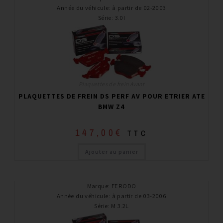
Année du véhicule
:
à partir de 02-2003
Série
:
3.0I
Plaquettes de frein Avant
PLAQUETTES DE FREIN DS PERF AV POUR ETRIER ATE
BMW Z4
147,00
€
TTC
Ajouter au panier
Marque
:
FERODO
Année du véhicule
:
à partir de 03-2006
Série
:
M 3.2L