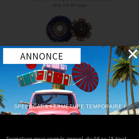
Série
:
3.2L M Coupe
Embrayage
ANNONCE
EMBRAYAGE SPEC STAGE 4 BMW Z4
1 518,58
€
TTC
Ajouter au panier
SPEEDCARS FERMETURE TEMPORAIRE !
Marque
:
SPEC
Année du véhicule
:
à partir de 2003 / jusqu’à 2005
Série
:
3.0L 6sp
Fermeture pour congés annuel du 08 au 18 Aout