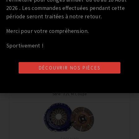
2026 . Les commandes effectuées pendant cette
période seront traitées à notre retour.
Embrayage
Merci pour votre compréhension.
EMBRAYAGE SPEC STAGE 5 BMW Z4
Sportivement !
1 831,43
€
TTC
Ajouter au panier
DÉCOUVRIR NOS PIÈCES
Marque
:
SPEC
Année du véhicule
:
à partir de 2007 / jusqu’à 2008
Série
:
3.2L M Coupe
Embrayage