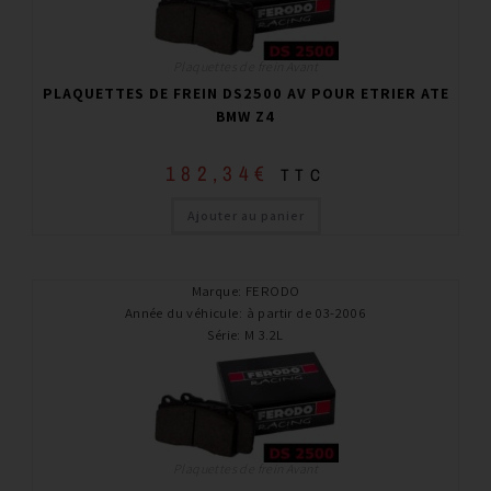
Plaquettes de frein Avant
PLAQUETTES DE FREIN DS2500 AV POUR ETRIER ATE
BMW Z4
182,34
€
TTC
Ajouter au panier
Marque
:
FERODO
Année du véhicule
:
à partir de 03-2006
Série
:
M 3.2L
Plaquettes de frein Avant