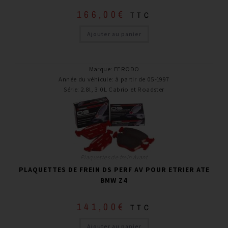
166,00
€
TTC
Ajouter au panier
Marque
:
FERODO
Année du véhicule
:
à partir de 05-1997
Série
:
2.8l, 3.0L Cabrio et Roadster
Plaquettes de frein Avant
PLAQUETTES DE FREIN DS PERF AV POUR ETRIER ATE
BMW Z4
141,00
€
TTC
Ajouter au panier