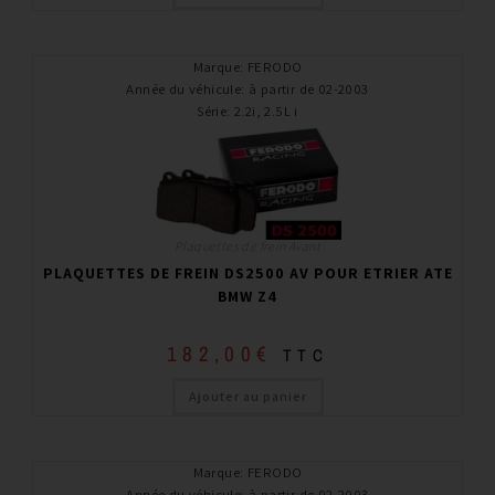
Marque
:
FERODO
Année du véhicule
:
à partir de 02-2003
Série
:
2.2i, 2.5L i
Plaquettes de frein Avant
PLAQUETTES DE FREIN DS2500 AV POUR ETRIER ATE
BMW Z4
182,00
€
TTC
Ajouter au panier
Marque
:
FERODO
Année du véhicule
:
à partir de 02-2003