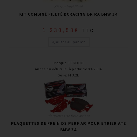
Kit combiné fileté
KIT COMBINÉ FILETÉ BCRACING BR RA BMW Z4
1 230,58
€
TTC
Ajouter au panier
Marque
:
FERODO
Année du véhicule
:
à partir de 03-2006
Série
:
M 3.2L
Plaquettes de frein Arrière
PLAQUETTES DE FREIN DS PERF AR POUR ETRIER ATE
BMW Z4