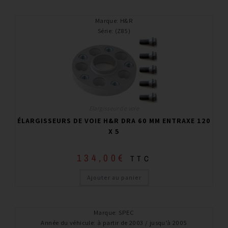
Marque
:
H&R
Série
:
(Z85)
Elargisseur de voie
ÉLARGISSEURS DE VOIE H&R DRA 60 MM ENTRAXE 120
X 5
134,00
€
TTC
Ajouter au panier
Marque
:
SPEC
Année du véhicule
:
à partir de 2003 / jusqu’à 2005