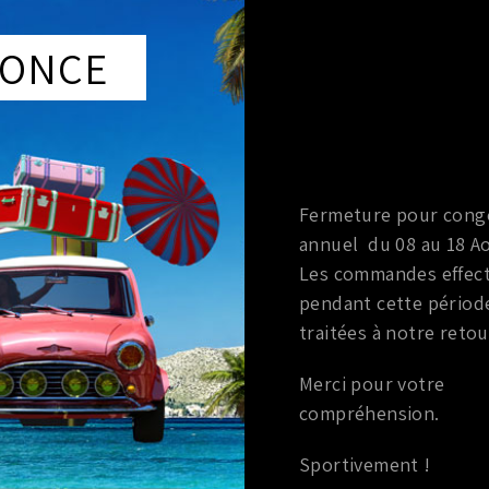
que
:
NISSAN
cule
:
à partir de 2003,
squ’à 2008
ONCE
Extérieur
Fermeture pour cong
VE GLACE VITRE
annuel du 08 au 18 Ao
EM NISSAN 350Z
Les commandes effec
03-08
pendant cette périod
00
€
traitées à notre retou
TTC
er au panier
Merci pour votre
compréhension.
Sportivement !