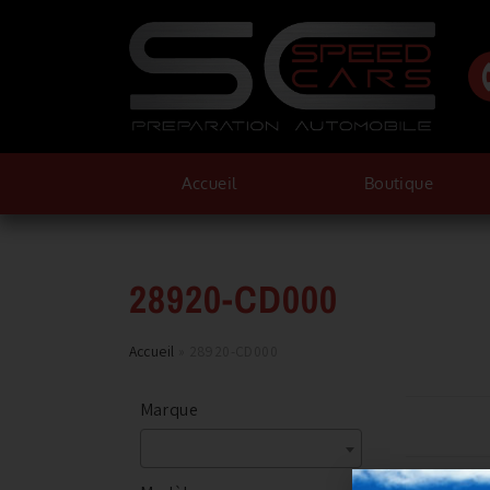
Accueil
Boutique
28920-CD000
Accueil
»
28920-CD000
Marque