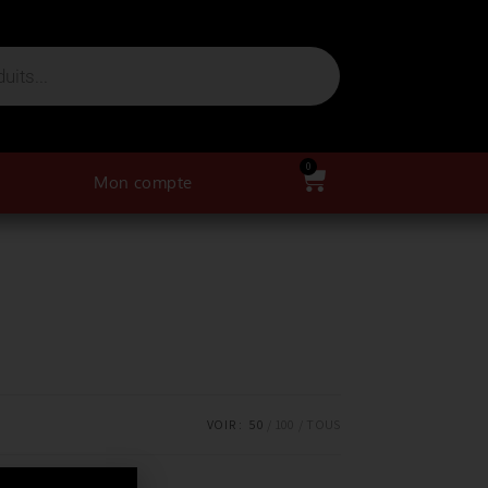
0
Mon compte
VOIR :
50
100
TOUS