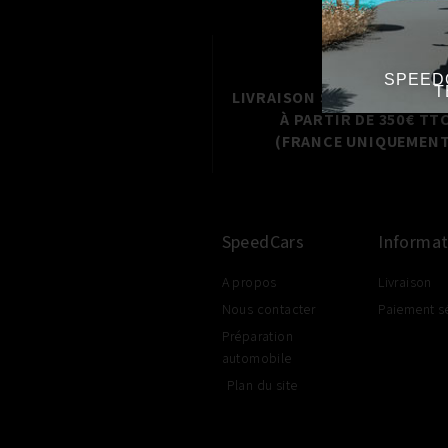
SPEED
T
LIVRAISON SHOP2SHOP GR
À PARTIR DE 350€ TT
(FRANCE UNIQUEMENT
SpeedCars
Informat
A propos
Livraison
Nous contacter
Paiement s
Préparation
automobile
Plan du site