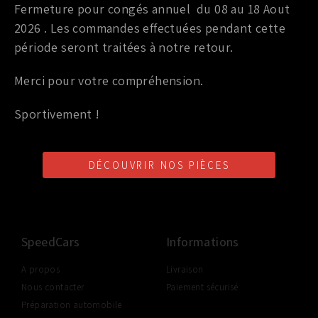
300ZX / 350Z / 370Z
Fermeture pour congés annuel du 08 au 18 Aout
2026 . Les commandes effectuées pendant cette
24,00
€
TTC
période seront traitées à notre retour.
Ajouter au panier
Merci pour votre compréhension.
Sportivement !
DÉCOUVRIR NOS PIÈCES
LIVRAISON SHOP2SHOP
PAIEMENT EN LIGNE
CONSEILS PERSONNALISÉS
GRATUITE
SÉCURISÉ
D'UN PROFESSIONNEL
À PARTIR DE 350€ TTC
(FRANCE UNIQUEMENT)
SpeedCars
Informations
A propos
Livraison
Nous contacter
Paiement sécurisé
Préparation automobile