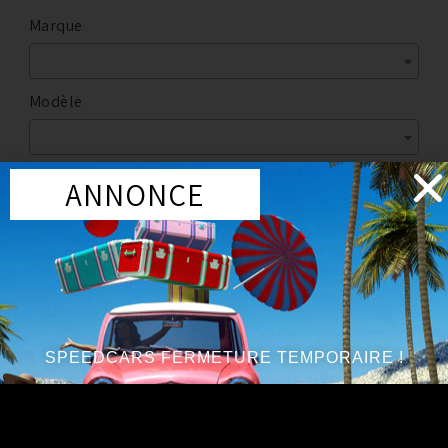
Marque
Modèle
ANNONCE
Marque
:
NISSAN
Année du véhicule
:
à partir de 1996
SPEEDCARS FERMETURE TEMPORAIRE !
Accessoires
CONTACTEUR POSITION PÉDALE D’EMBRAYAGE NISSAN