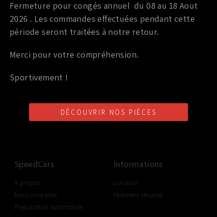
23796-JK30B
Fermeture pour congés annuel du 08 au 18 Aout
2026 . Les commandes effectuées pendant cette
690,00
€
TTC
période seront traitées à notre retour.
Ajouter au panier
Merci pour votre compréhension.
Sportivement !
DÉCOUVRIR NOS PIÈCES
LIVRAISON SHOP2SHOP
PAIEMENT EN LIGNE
CONSEILS PERSONNALISÉS
GRATUITE
SÉCURISÉ
D'UN PROFESSIONNEL
À PARTIR DE 350€ TTC
(FRANCE UNIQUEMENT)
SpeedCars
Informations
A propos
Livraison
Nous contacter
Paiement sécurisé
Préparation automobile