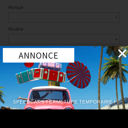
Marque
Modèle
ANNONCE
Marque
:
NISSAN
Année du véhicule
:
à partir de 2006
SPEEDCARS FERMETURE TEMPORAIRE !
Pièces interne OEM (origine)
COUVERCLE (VTC) GAUCHE OEM NISSAN 350Z 313CV :