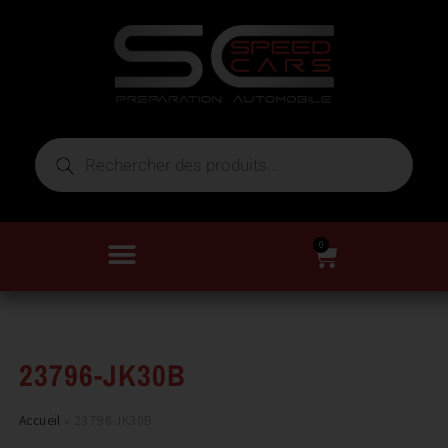
0
23796-JK30B
Accueil
»
23796-JK30B