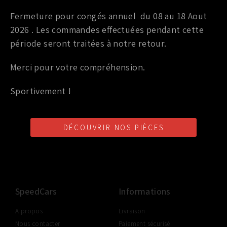
JOINT D’ECHAPPEMENT OEM
Fermeture pour congés annuel du 08 au 18 Aout
(SILENCIEUX/INTERMÉDIAIRE) 350Z
2026 . Les commandes effectuées pendant cette
période seront traitées à notre retour.
16,00
€
TTC
17,50
€
Merci pour votre compréhension.
Ajouter au panier
Sportivement !
DÉCOUVRIR NOS PIÈCES
LIVRAISON SHOP2SHOP
PAIEMENT EN LIGNE
CONSEILS PERSONNALISÉS
GRATUITE
SÉCURISÉ
D'UN PROFESSIONNEL
À PARTIR DE 350€ TTC
(FRANCE UNIQUEMENT)
SpeedCars
Informations
A propos
Livraison
Nous contacter
Paiement sécurisé