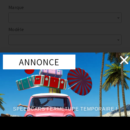
Marque
Modèle
ANNONCE
Marque
:
NISSAN
Modèle
:
350z
Série
:
V6 3.5L
SPEEDCARS FERMETURE TEMPORAIRE !
PROMO !
Joints visseries et accessoires d'échappement