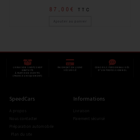
87,00
€
TTC
Ajouter au panier
LIVRAISON SHOP2SHOP
PAIEMENT EN LIGNE
CONSEILS PERSONNALISÉS
GRATUITE
SÉCURISÉ
D'UN PROFESSIONNEL
À PARTIR DE 350€ TTC
(FRANCE UNIQUEMENT)
SpeedCars
Informations
A propos
Livraison
Nous contacter
Paiement sécurisé
Préparation automobile
Plan du site