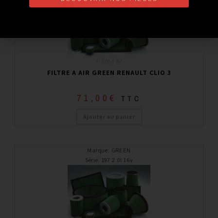
Filtre à air
FILTRE A AIR GREEN RENAULT CLIO 3
71,00
€
TTC
Ajouter au panier
Marque
:
GREEN
Série
:
197 2.0l 16v