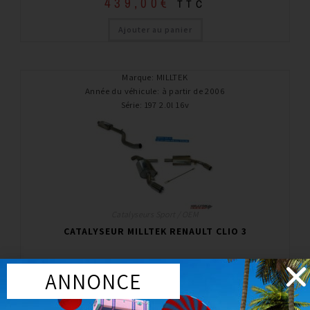
439,00
€
TTC
Ajouter au panier
Marque
:
MILLTEK
Année du véhicule
:
à partir de 2006
Série
:
197 2.0l 16v
Catalyseurs Sport / OEM
CATALYSEUR MILLTEK RENAULT CLIO 3
474,00
€
TTC
ANNONCE
Ajouter au panier