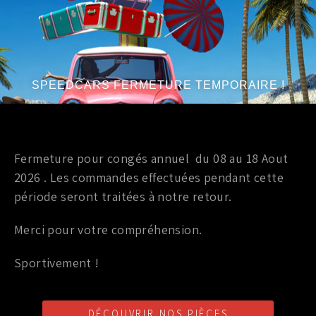
Marque
:
Goodridge
Série
:
197 2.0l 16v
SPEEDCARS FERMETURE TEMPORAIRE !
Durite avia
Fermeture pour congés annuel du 08 au 18 Aout
DURITE AVIA GOODRIDGE RENAULT CLIO 3
2026 . Les commandes effectuées pendant cette
période seront traitées à notre retour.
69,00
€
TTC
Merci pour votre compréhension.
Ajouter au panier
Sportivement !
Marque
:
GREEN
Année du véhicule
:
à partir de 2006
Série
:
197 2.0l 16v
DÉCOUVRIR NOS PIÈCES