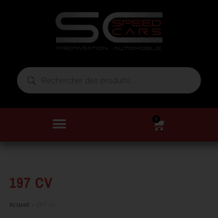
0
197 CV
Accueil
»
197 cv