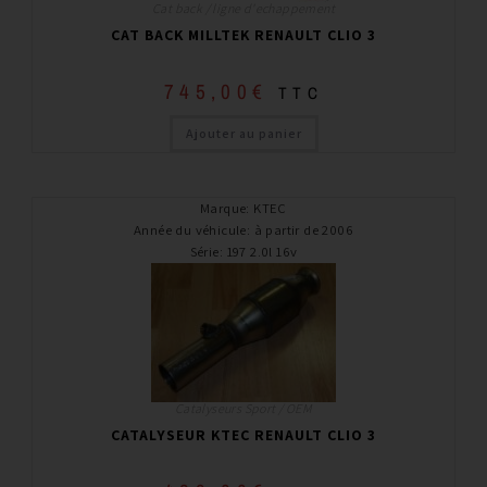
Cat back / ligne d'echappement
CAT BACK MILLTEK RENAULT CLIO 3
745,00
€
TTC
Ajouter au panier
Marque
:
KTEC
Année du véhicule
:
à partir de 2006
Série
:
197 2.0l 16v
Catalyseurs Sport / OEM
CATALYSEUR KTEC RENAULT CLIO 3