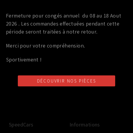
Pièce OEM (origine)
Fermeture pour congés annuel du 08 au 18 Aout
BOITE À AIR OEM NISSAN 350Z HR / 370Z (COTÉ
2026 . Les commandes effectuées pendant cette
PASSAGER)
période seront traitées à notre retour.
389,00
€
TTC
489,00
€
Merci pour votre compréhension.
Ajouter au panier
Sportivement !
DÉCOUVRIR NOS PIÈCES
LIVRAISON SHOP2SHOP
PAIEMENT EN LIGNE
CONSEILS PERSONNALISÉS
GRATUITE
SÉCURISÉ
D'UN PROFESSIONNEL
À PARTIR DE 350€ TTC
(FRANCE UNIQUEMENT)
SpeedCars
Informations