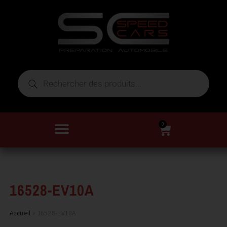
0
16528-EV10A
Accueil
»
16528-EV10A