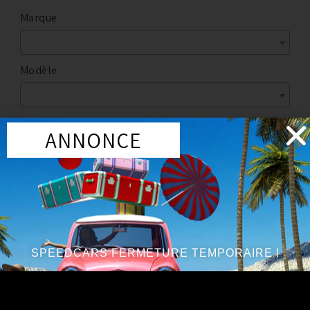
Marque
Modèle
ANNONCE
Marque
:
NISSAN
Année du véhicule
:
à partir de 2009
Série
:
3.8 V6
SPEEDCARS FERMETURE TEMPORAIRE !
Pièces interne OEM (origine)