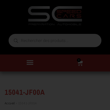
0
15041-JF00A
Accueil
»
15041-JF00A