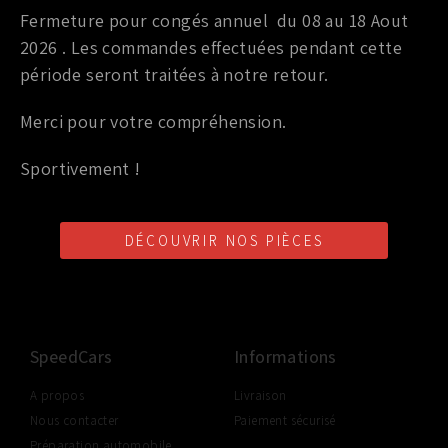
Fermeture pour congés annuel du 08 au 18 Aout
CHAINE DE POMPE A HUILE OEM NISSAN GTR
2026 . Les commandes effectuées pendant cette
35,00
€
TTC
période seront traitées à notre retour.
Ajouter au panier
Merci pour votre compréhension.
Sportivement !
DÉCOUVRIR NOS PIÈCES
LIVRAISON SHOP2SHOP
PAIEMENT EN LIGNE
CONSEILS PERSONNALISÉS
GRATUITE
SÉCURISÉ
D'UN PROFESSIONNEL
À PARTIR DE 350€ TTC
(FRANCE UNIQUEMENT)
SpeedCars
Informations
A propos
Livraison
Nous contacter
Paiement sécurisé
Préparation automobile