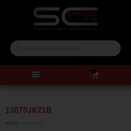
0
13070JK21B
Accueil
»
13070JK21B