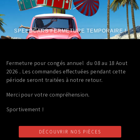
KIT CHAINE OEM NISSAN GTR R35
643,00
€
TTC
890,00
€
SPEEDCARS FERMETURE TEMPORAIRE !
Ajouter au panier
Marque
:
NISSAN
Fermeture pour congés annuel du 08 au 18 Aout
Année du véhicule
:
à partir de 2006, jusqu’à 2008
Série
:
3.5 V6
2026 . Les commandes effectuées pendant cette
période seront traitées à notre retour.
Merci pour votre compréhension.
PROMO !
Pièces interne OEM (origine)
Sportivement !
TENDEURS DE CHAINE SECONDAIRE (D + G) 350Z HR /
370Z / GTR
DÉCOUVRIR NOS PIÈCES
119,00
€
TTC
219,00
€