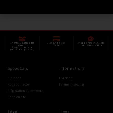
Ajouter au panier
LIVRAISON SHOP2SHOP
PAIEMENT EN LIGNE
CONSEILS PERSONNALISÉS
GRATUITE
SÉCURISÉ
D'UN PROFESSIONNEL
À PARTIR DE 350€ TTC
(FRANCE UNIQUEMENT)
SpeedCars
Informations
A propos
Livraison
Nous contacter
Paiement sécurisé
Préparation automobile
Plan du site
Légal
Liens