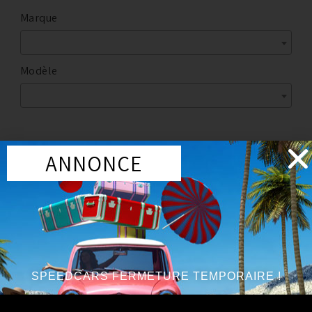
Marque
Modèle
ANNONCE
Marque
:
NISSAN
Année du véhicule
:
à partir de 2007
Série
:
3.5 V6 / 3.7 V6
SPEEDCARS FERMETURE TEMPORAIRE !