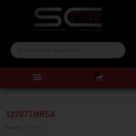
0
122071MR5A
Accueil
»
122071MR5A