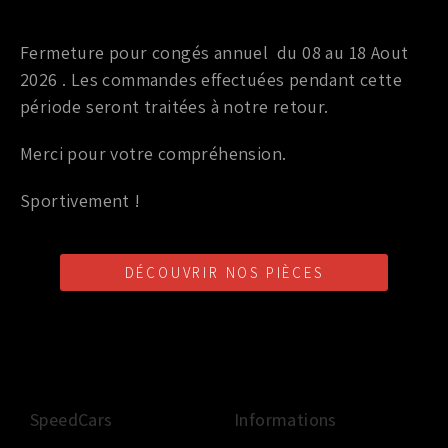
Pièces interne OEM (origine)
Fermeture pour congés annuel du 08 au 18 Aout
COUSSINET DE VILEBREQUIN OEM NISSAN 350Z 313CV /
2026 . Les commandes effectuées pendant cette
370Z
période seront traitées à notre retour.
18,00
€
TTC
Merci pour votre compréhension.
Choix des options
Sportivement !
DÉCOUVRIR NOS PIÈCES
LIVRAISON SHOP2SHOP
PAIEMENT EN LIGNE
CONSEILS PERSONNALISÉS
GRATUITE
SÉCURISÉ
D'UN PROFESSIONNEL
À PARTIR DE 350€ TTC
(FRANCE UNIQUEMENT)
SpeedCars
Informations