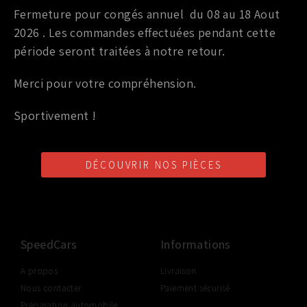
Fermeture pour congés annuel du 08 au 18 Aout
JOINT DE CARTER D’HUILE COTÉ BOITE 350Z
2026 . Les commandes effectuées pendant cette
12,00
€
TTC
période seront traitées à notre retour.
Ajouter au panier
Merci pour votre compréhension.
Sportivement !
DÉCOUVRIR NOS PIÈCES
LIVRAISON SHOP2SHOP
PAIEMENT EN LIGNE
CONSEILS PERSONNALISÉS
GRATUITE
SÉCURISÉ
D'UN PROFESSIONNEL
À PARTIR DE 350€ TTC
(FRANCE UNIQUEMENT)
SpeedCars
Informations
A propos
Livraison
Nous contacter
Paiement sécurisé
Préparation automobile