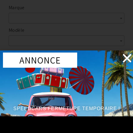
Marque
Modèle
ANNONCE
Marque
:
NISSAN
Année du véhicule
:
à partir de 2003, jusqu’à 2006
Série
:
3.5 V6
SPEEDCARS FERMETURE TEMPORAIRE !
Etanchéité Moteur