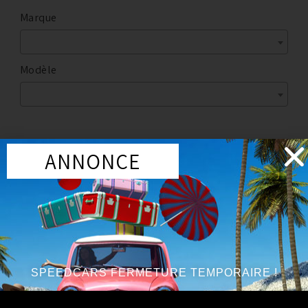
Marque
Modèle
ANNONCE
Marque
:
NISSAN
Année du véhicule
:
à partir de 2003, jusqu’à 2008
Série
:
3.5L V6
SPEEDCARS FERMETURE TEMPORAIRE !