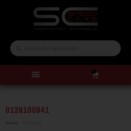
0
0128100841
Accueil
»
0128100841