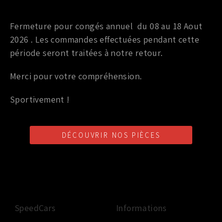
Vis, Clips, Collier OEM
Fermeture pour congés annuel du 08 au 18 Aout
ECROU PLASTIQUE POUR BAS CAISSE 350Z
2026 . Les commandes effectuées pendant cette
(INFERIEUR)
période seront traitées à notre retour.
3,00
€
TTC
Merci pour votre compréhension.
Ajouter au panier
Sportivement !
DÉCOUVRIR NOS PIÈCES
LIVRAISON SHOP2SHOP
PAIEMENT EN LIGNE
CONSEILS PERSONNALISÉS
GRATUITE
SÉCURISÉ
D'UN PROFESSIONNEL
À PARTIR DE 350€ TTC
(FRANCE UNIQUEMENT)
SpeedCars
Informations