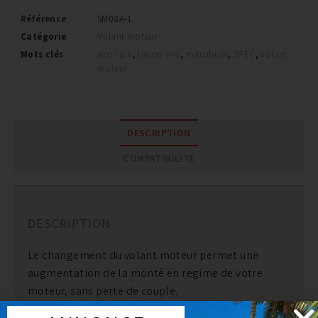
Référence
SM08A-1
Catégorie
Volant moteur
Mots clés
evo I a X
,
lancer evo
,
mitsubishi
,
SPEC
,
volant
moteur
DESCRIPTION
COMPATIBILITÉ
DESCRIPTION
Le changement du volant moteur permet une
augmentation de la monté en regime de votre
moteur, sans perte de couple.
Plus il sera léger plus il prendra rapidement ses