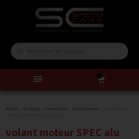
0
Accueil
»
Boutique
»
Transmission
»
Volant moteur
»
volant moteur
SPEC alu mitsubishi lancer evo
volant moteur SPEC alu