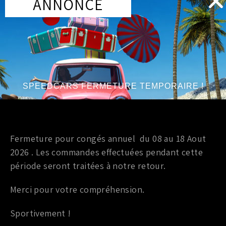
ANNONCE
tours.
Disponible en acier ou aluminium.
PRODUITS SIMILAIRES
SPEEDCARS FERMETURE TEMPORAIRE !
Marque
:
SPEC
Marque
:
SPEC
Année du véhicule
:
à partir de 2003 /
Année du véhicule
:
à partir de 1999 /
jusqu’à 2005
jusqu’à 2005
Fermeture pour congés annuel du 08 au 18 Aout
Série
:
1.8T FR, Cupra R
Série
:
1.9L 5sp diesel
2026 . Les commandes effectuées pendant cette
période seront traitées à notre retour.
Merci pour votre compréhension.
Sportivement !