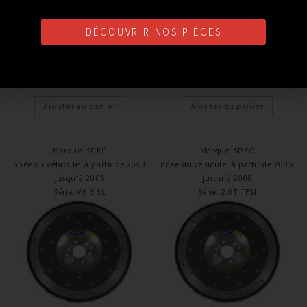
Volant moteur
Volant moteur
VOLANT MOTEUR SPEC
VOLANT MOTEUR SPEC
DÉCOUVRIR NOS PIÈCES
ACIER SEAT IBIZA
ACIER SEAT LEON
385,12
€
385,12
€
TTC
TTC
Ajouter au panier
Ajouter au panier
Marque
:
SPEC
Marque
:
SPEC
Année du véhicule
:
à partir de 2003 /
Année du véhicule
:
à partir de 2005 /
jusqu’à 2006
jusqu’à 2008
Série
:
V6 3.5L
Série
:
2.0T TFSI