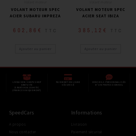
Volant moteur
Volant moteur
VOLANT MOTEUR SPEC
VOLANT MOTEUR SPEC
ACIER SUBARU IMPREZA
ACIER SEAT IBIZA
602,86
€
385,12
€
TTC
TTC
Ajouter au panier
Ajouter au panier
LIVRAISON SHOP2SHOP
PAIEMENT EN LIGNE
CONSEILS PERSONNALISÉS
GRATUITE
SÉCURISÉ
D'UN PROFESSIONNEL
À PARTIR DE 350€ TTC
(FRANCE UNIQUEMENT)
SpeedCars
Informations
A propos
Livraison
Nous contacter
Paiement sécurisé