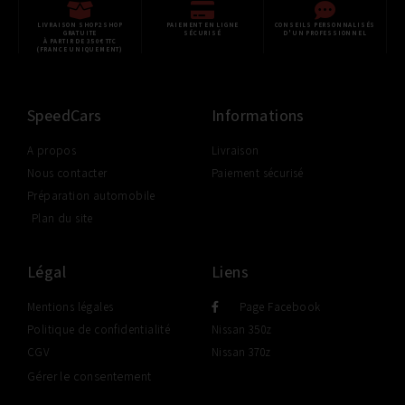
LIVRAISON SHOP2SHOP
PAIEMENT EN LIGNE
CONSEILS PERSONNALISÉS
GRATUITE
SÉCURISÉ
D'UN PROFESSIONNEL
À PARTIR DE 350€ TTC
(FRANCE UNIQUEMENT)
SpeedCars
Informations
A propos
Livraison
Nous contacter
Paiement sécurisé
Préparation automobile
Plan du site
Légal
Liens
Mentions légales
Page Facebook
Politique de confidentialité
Nissan 350z
CGV
Nissan 370z
Gérer le consentement