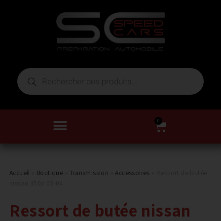
0
Accueil
»
Boutique
»
Transmission
»
Accessoires
»
Ressort de butée
nissan 350z 03-04
Ressort de butée nissan