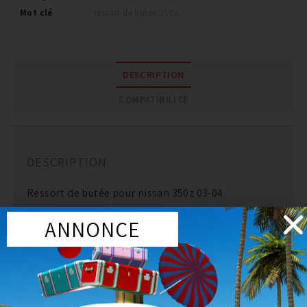
Mot clé
ressort de butée 350z
DESCRIPTION
COMPATIBILITÉ
DESCRIPTION
Ressort de butée pour nissan 350z 03-04
ANNONCE
PRODUITS SIMILAIRES