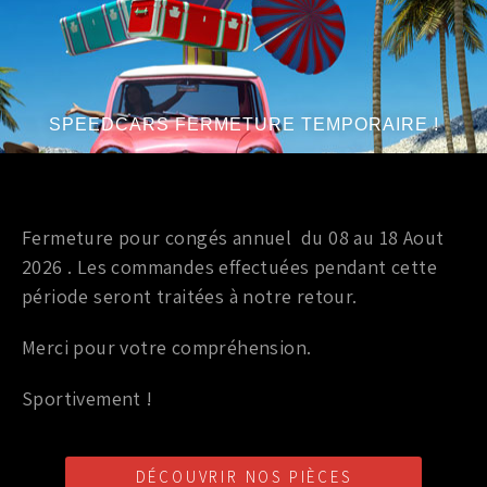
Permet de refroidir l’huile de boite.
SPEEDCARS FERMETURE TEMPORAIRE !
PRODUITS SIMILAIRES
Fermeture pour congés annuel du 08 au 18 Aout
2026 . Les commandes effectuées pendant cette
Marque
:
AVX
Marque
:
AVX
période seront traitées à notre retour.
Merci pour votre compréhension.
Sportivement !
Accessoires
Accessoires
DURITE AVIA D’EMBRAYAGE
DURITE AVIA EMBRAYAGE
AVX MX-5 TOUS TYPES
AVX MX-5 TOUS TYPES
DÉCOUVRIR NOS PIÈCES