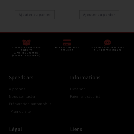
Ajouter au panier
Ajouter au panier
LIVRAISON SHOP2SHOP
PAIEMENT EN LIGNE
CONSEILS PERSONNALISÉS
GRATUITE
SÉCURISÉ
D'UN PROFESSIONNEL
À PARTIR DE 350€ TTC
(FRANCE UNIQUEMENT)
SpeedCars
Informations
A propos
Livraison
Nous contacter
Paiement sécurisé
Préparation automobile
Plan du site
Légal
Liens