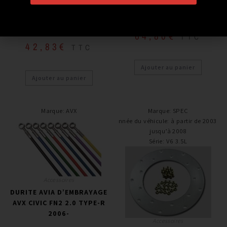
1990-2005 MAITRE
1990-2005 (VOLANT A
CYLINDRE – CYLINDRE
GAUCHE)
RÉCEPTEUR
64,80
€
TTC
42,83
€
TTC
Ajouter au panier
Ajouter au panier
Marque
:
AVX
Marque
:
SPEC
Année du véhicule
:
à partir de 2003 /
jusqu’à 2008
Série
:
V6 3.5L
Accessoires
DURITE AVIA D’EMBRAYAGE
AVX CIVIC FN2 2.0 TYPE-R
2006-
Accessoires