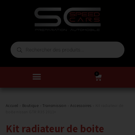
0
Accueil
»
Boutique
»
Transmission
»
Accessoires
»
Kit radiateur de
boite nissan GTR R35 2011+
Kit radiateur de boite