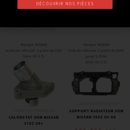
109,00
€
129,00
€
DÉCOUVRIR NOS PIÈCES
TTC
Ajouter au panier
Ajouter au panier
Marque
:
NISSAN
Marque
:
NISSAN
Année du véhicule
:
à partir de 2009
Année du véhicule
:
à partir de 2003 /
Série
:
V6 3.7L
jusqu’à 2006
Série
:
V6 3.5L
Circuit d'eau OEM (origine)
Circuit d'eau OEM (origine)
SUPPORT RADIATEUR OEM
NISSAN 350Z 03-06
CALORSTAT OEM NISSAN
370Z 09+