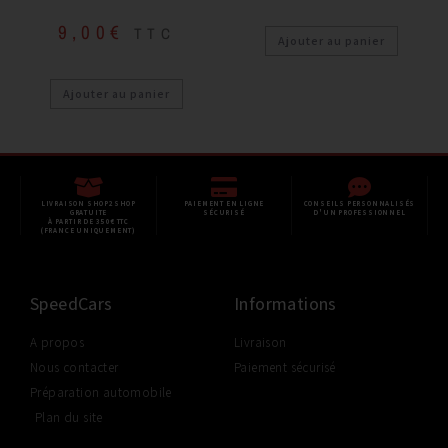
9,00
€
TTC
Ajouter au panier
Ajouter au panier
LIVRAISON SHOP2SHOP
PAIEMENT EN LIGNE
CONSEILS PERSONNALISÉS
GRATUITE
SÉCURISÉ
D'UN PROFESSIONNEL
À PARTIR DE 350€ TTC
(FRANCE UNIQUEMENT)
SpeedCars
Informations
A propos
Livraison
Nous contacter
Paiement sécurisé
Préparation automobile
Plan du site