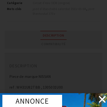
Catégorie
Circuit d'eau OEM (origine)
Mots clés
joint d'étanchéité calorstat 350z 03-08
,
joint
thermostat 370z
DESCRIPTION
COMPATIBILITÉ
DESCRIPTION
Piece de marque NISSAN
ref : WH31U82TBB , 1305031U00
ANNONCE