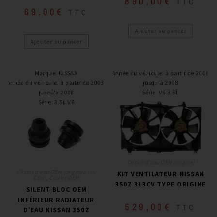
890,00
€
TTC
69,00
€
TTC
Ajouter au panier
Ajouter au panier
Marque
:
NISSAN
Année du véhicule
:
à partir de 2006
Année du véhicule
:
à partir de 2003,
jusqu’à 2008
jusqu'a 2008
Série
:
V6 3.5L
Série
:
3.5L V6
Circuit d'eau OEM (origine)
Circuit d'eau OEM (origine)
,
Vis,
KIT VENTILATEUR NISSAN
Clips, Collier OEM
350Z 313CV TYPE ORIGINE
SILENT BLOC OEM
INFÉRIEUR RADIATEUR
529,00
€
TTC
D’EAU NISSAN 350Z