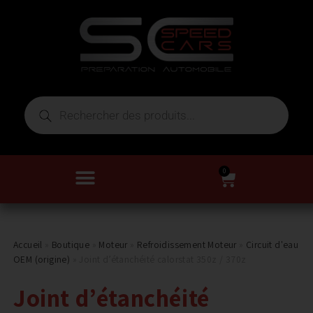
0
Accueil
»
Boutique
»
Moteur
»
Refroidissement Moteur
»
Circuit d'eau
OEM (origine)
»
Joint d’étanchéité calorstat 350z / 370z
Joint d’étanchéité