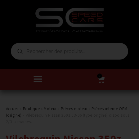
0
Accueil
»
Boutique
»
Moteur
»
Pièces moteur
»
Pièces interne OEM
(origine)
»
Vilebrequin Nissan 350z 03-06 (type origine) dispo sous
2/3 semaines.
Vilebrequin Nissan 350z