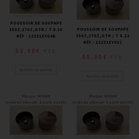
Pièces interne OEM (origine)
Pièces interne OEM (origine)
POUSSOIR DE SOUPAPE
POUSSOIR DE SOUPAPE
350Z,370Z,GTR / T 8.30
350Z,370Z,GTR / T 8.22
RÉF : 13231EY04B
RÉF : 13231EY03C
55,00
€
TTC
55,00
€
TTC
Ajouter au panier
Ajouter au panier
Marque
:
NISSAN
Marque
:
NISSAN
Année du véhicule
:
à partir de 2003
Année du véhicule
:
à partir de 2003
Pièces interne OEM (origine)
Pièces interne OEM (origine)