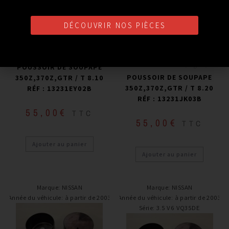
Série
:
3.5 V6 VQ35DE
DÉCOUVRIR NOS PIÈCES
Pièces interne OEM (origine)
Pièces interne OEM (origine)
POUSSOIR DE SOUPAPE
POUSSOIR DE SOUPAPE
350Z,370Z,GTR / T 8.10
350Z,370Z,GTR / T 8.20
RÉF : 13231EY02B
RÉF : 13231JK03B
55,00
€
TTC
55,00
€
TTC
Ajouter au panier
Ajouter au panier
Marque
:
NISSAN
Marque
:
NISSAN
Année du véhicule
:
à partir de 2003
Année du véhicule
:
à partir de 2003
Série
:
3.5 V6 VQ35DE