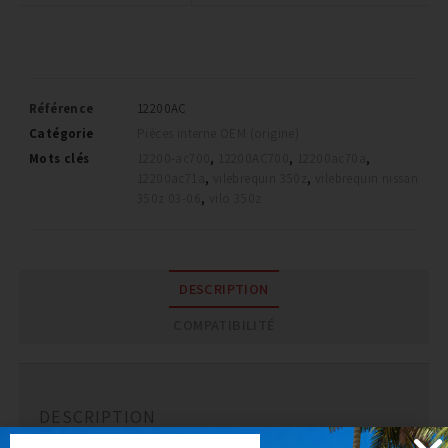
Référence
12200AC
Catégorie
Pièces interne OEM (origine)
Mots clés
12200-ac700
,
12200AC700
,
12200ac70a
,
12200ac71a
,
vilebrequin 350z
,
vilebrequin nissan
350z 03-06
,
vilo 350z
DESCRIPTION
COMPATIBILITÉ
DESCRIPTION