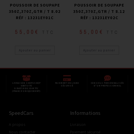
POUSSOIR DE SOUPAPE
POUSSOIR DE SOUPAPE
350Z,370Z,GTR / T 8.02
350Z,370Z,GTR / T 8.12
RÉF : 13231EY01C
RÉF : 13231EY02C
55,00
€
55,00
€
TTC
TTC
Ajouter au panier
Ajouter au panier
LIVRAISON SHOP2SHOP
PAIEMENT EN LIGNE
CONSEILS PERSONNALISÉS
GRATUITE
SÉCURISÉ
D'UN PROFESSIONNEL
À PARTIR DE 350€ TTC
(FRANCE UNIQUEMENT)
SpeedCars
Informations
A propos
Livraison
Nous contacter
Paiement sécurisé