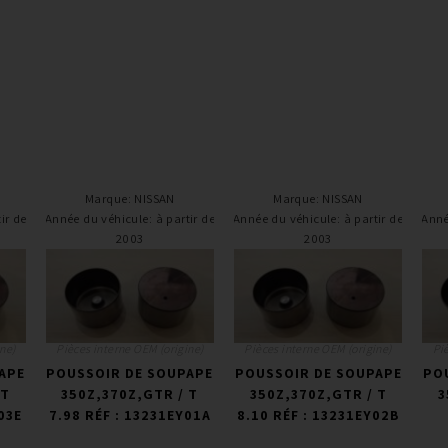
Marque
:
NISSAN
Marque
:
NISSAN
ir de
Année du véhicule
:
à partir de
Année du véhicule
:
à partir de
Anné
2003
2003
ne)
Pièces interne OEM (origine)
Pièces interne OEM (origine)
Pi
APE
POUSSOIR DE SOUPAPE
POUSSOIR DE SOUPAPE
PO
 T
350Z,370Z,GTR / T
350Z,370Z,GTR / T
3
03E
7.98 RÉF : 13231EY01A
8.10 RÉF : 13231EY02B