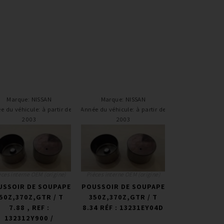
Marque
:
NISSAN
Marque
:
NISSAN
e du véhicule
:
à partir de
Année du véhicule
:
à partir de
2003
2003
èces interne OEM (origine)
Pièces interne OEM (origine)
USSOIR DE SOUPAPE
POUSSOIR DE SOUPAPE
50Z,370Z,GTR / T
350Z,370Z,GTR / T
7.88 , REF :
8.34 RÉF : 13231EY04D
132312Y900 /