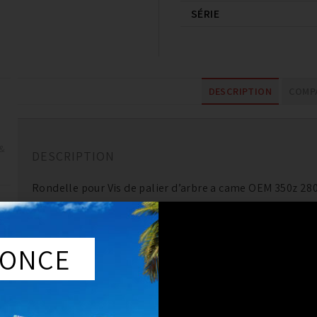
SÉRIE
DESCRIPTION
COMPA
 &
DESCRIPTION
Rondelle pour Vis de palier d’arbre a came OEM 350z 280
Pièce d’origine Nissan.
ONCE
vendu à l’unité.
(4 unités sont necessaire par palier)