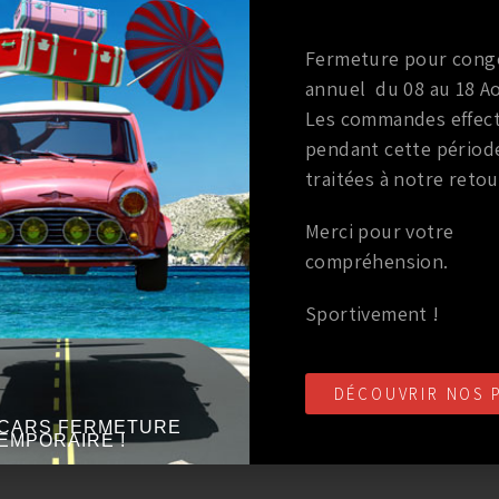
Fermeture pour cong
annuel du 08 au 18 Ao
AUSSI…
Les commandes effec
pendant cette périod
traitées à notre retou
Merci pour votre
compréhension.
Sportivement !
DÉCOUVRIR NOS 
CARS FERMETURE
EMPORAIRE !