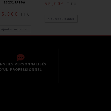
13231JA10A
55,00
€
TTC
55,00
€
TTC
Ajouter au panier
Ajouter au panier
NSEILS PERSONNALISÉS
D'UN PROFESSIONNEL