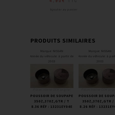
4,90
€
TTC
Ajouter au panier
PRODUITS SIMILAIRES
Marque
:
NISSAN
Marque
:
NISSAN
Année du véhicule
:
à partir de
Année du véhicule
:
à part
2003
2003
Pièces interne OEM (origine)
Pièces interne OEM (origi
POUSSOIR DE SOUPAPE
POUSSOIR DE SOUP
350Z,370Z,GTR / T
350Z,370Z,GTR /
8.36 RÉF : 13231EY04E
8.26 RÉF : 13231EY