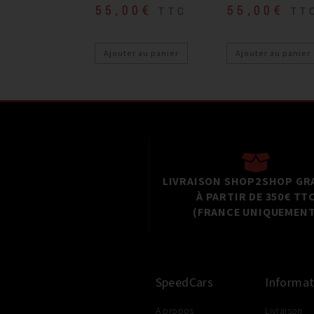
55,00
€
55,00
€
TTC
TT
Ajouter au panier
Ajouter au panier
LIVRAISON SHOP2SHOP GR
À PARTIR DE 350€ TT
(FRANCE UNIQUEMENT
SpeedCars
Informat
A propos
Livraison