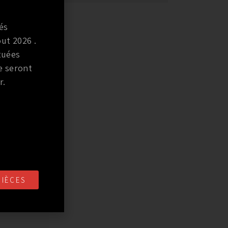
és
ut 2026 .
tuées
e seront
r.
PIÈCES