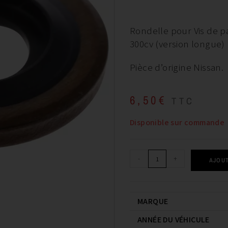
Rondelle pour Vis de p
300cv (version longue)
Pièce d’origine Nissan.
6,50
€
TTC
Disponible sur commande
-
+
AJOUT
MARQUE
ANNÉE DU VÉHICULE