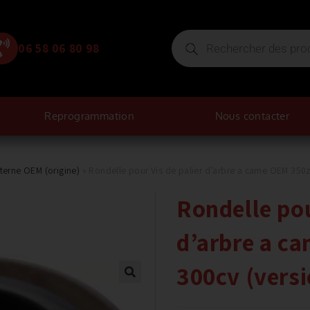
06 58 06 80 98
Reprogrammation
Nous contacter
nterne OEM (origine)
»
Rondelle pour Vis de palier d’arbre a came OEM 350z
Rondelle pou
d’arbre a c
300cv (versi