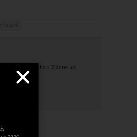
TIBILITÉ
3cv / 370z / GTR (hors 350z rev up)
és
ut 2026 .