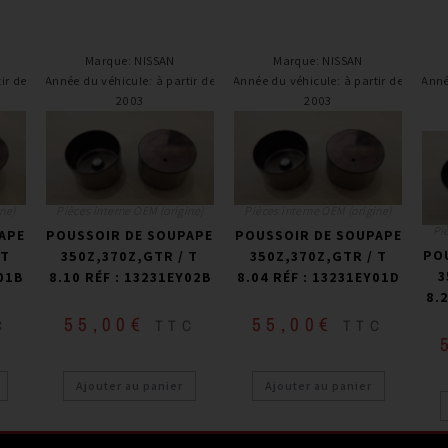
Marque
:
NISSAN
Marque
:
NISSAN
ir de
Année du véhicule
:
à partir de
Année du véhicule
:
à partir de
Anné
2003
2003
ne)
Pièces interne OEM (origine)
Pièces interne OEM (origine)
Pi
APE
POUSSOIR DE SOUPAPE
POUSSOIR DE SOUPAPE
PO
 T
350Z,370Z,GTR / T
350Z,370Z,GTR / T
3
01B
8.10 RÉF : 13231EY02B
8.04 RÉF : 13231EY01D
8.
55,00
€
55,00
€
C
TTC
TTC
Ajouter au panier
Ajouter au panier