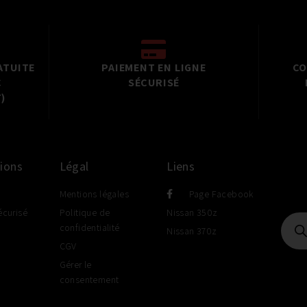
ATUITE
PAIEMENT EN LIGNE
CO
C
SÉCURISÉ
)
ions
Légal
Liens
Mentions légales
Page Facebook
écurisé
Politique de
Nissan 350z
confidentialité
Nissan 370z
CGV
Gérer le
consentement