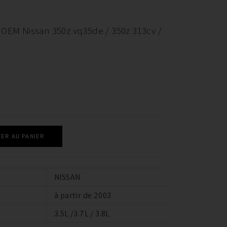
 OEM Nissan 350z vq35de / 350z 313cv /
ER AU PANIER
NISSAN
à partir de 2003
3.5L /3.7L / 3.8L