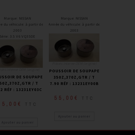
Marque
:
NISSAN
Marque
:
NISSAN
e du véhicule
:
à partir de
Année du véhicule
:
à partir de
2003
2003
Série
:
3.5 V6 VQ35DE
Pièces interne OEM (origine)
èces interne OEM (origine)
POUSSOIR DE SOUPAPE
USSOIR DE SOUPAPE
350Z,370Z,GTR / T
50Z,370Z,GTR / T
7.90 RÉF : 13231EY00B
22 RÉF : 13231EY03C
55,00
€
TTC
55,00
€
TTC
Ajouter au panier
Ajouter au panier