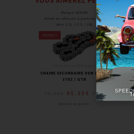
Marque
:
NISSAN
Année du véhicule
:
à partir de 2003
Année 
Série
:
3.5L / 3.7L / 3.8L
PROMO !
Pièces interne OEM (origine)
CHAINE SECONDAIRE OEM 350Z /
CHAIN
370Z / GTR
SPEED
65,00
€
TTC
75,00
€
T
Ajouter au panier