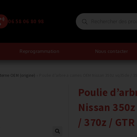
06 58 06 80 98
Reprogrammation
Nous contacter
nterne OEM (origine)
»
Poulie d’arbre a cames OEM Nissan 350z vq35de / 35
Poulie d’ar
Nissan 350z
/ 370z / GTR