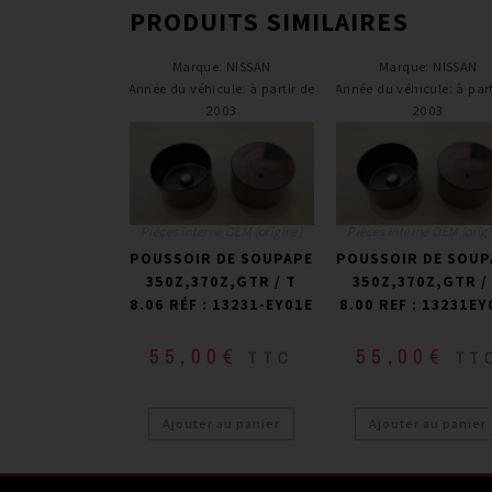
PRODUITS SIMILAIRES
Marque
:
NISSAN
Marque
:
NISSAN
Année du véhicule
:
à partir de
Année du véhicule
:
à part
2003
2003
Pièces interne OEM (origine)
Pièces interne OEM (origi
POUSSOIR DE SOUPAPE
POUSSOIR DE SOUP
350Z,370Z,GTR / T
350Z,370Z,GTR /
8.06 RÉF : 13231-EY01E
8.00 REF : 13231EY
55,00
€
55,00
€
TTC
TT
Ajouter au panier
Ajouter au panier