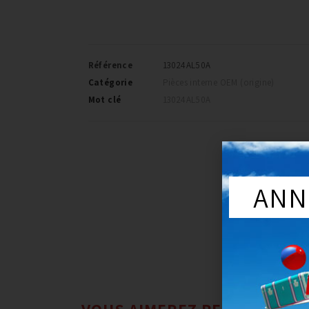
Référence
13024AL50A
Catégorie
Pièces interne OEM (origine)
Mot clé
13024AL50A
ANN
VOUS AIMEREZ PEUT-ÊTRE 