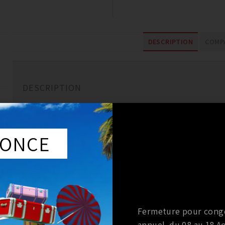
DESCRIPTION
COMPA
DESCRIPTION
Poulie d’arbre a cames OEM Nissan 350z vq35de / 350z 31
Produit d’origine Nissan.
ONCE
ref :13024AL50A
Fermeture pour cong
AUSSI…
annuel du 08 au 18 Ao