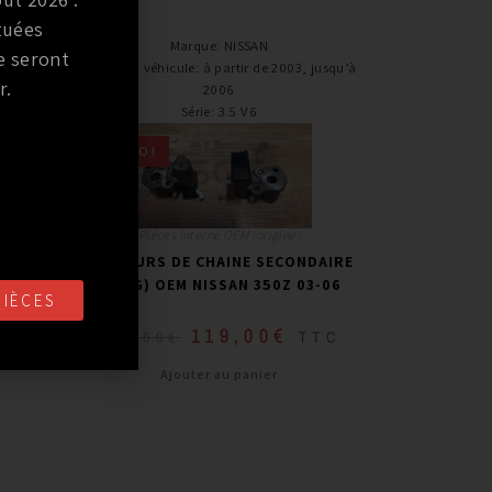
tuées
Marque
:
NISSAN
e seront
 jusqu’à
Année du véhicule
:
à partir de 2003, jusqu’à
r.
2006
Série
:
3.5 V6
PROMO !
Pièces interne OEM (origine)
DAIRE
TENDEURS DE CHAINE SECONDAIRE
GTR
(D + G) OEM NISSAN 350Z 03-06
PIÈCES
119,00
€
TTC
TTC
219,00
€
Ajouter au panier