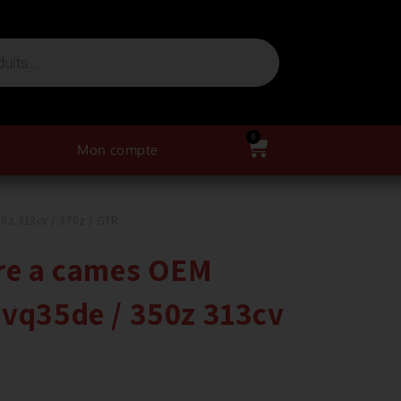
0
Mon compte
0z 313cv / 370z / GTR
bre a cames OEM
 vq35de / 350z 313cv