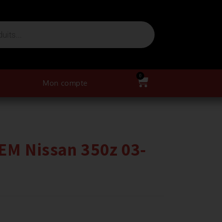
0
Mon compte
OEM Nissan 350z 03-