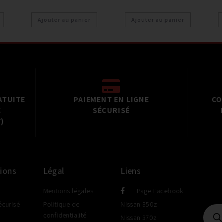
Ajouter au panier
Ajouter au panier
ATUITE
PAIEMENT EN LIGNE
CO
C
SÉCURISÉ
)
ions
Légal
Liens
Mentions légales
Page Facebook
écurisé
Politique de
Nissan 350z
confidentialité
Nissan 370z