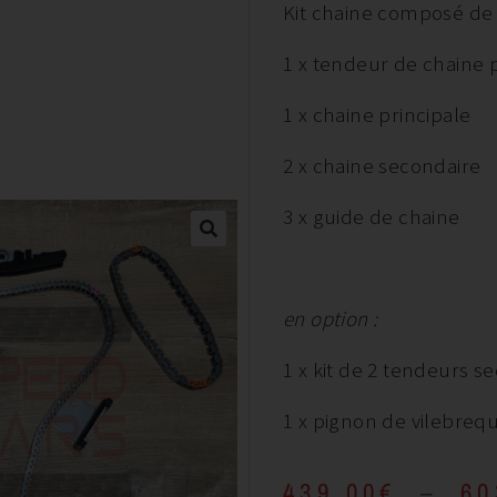
Kit chaine composé de 
1 x tendeur de chaine 
1 x chaine principale
2 x chaine secondaire
3 x guide de chaine
en option :
1 x kit de 2 tendeurs s
1 x pignon de vilebreq
439,00
€
–
60