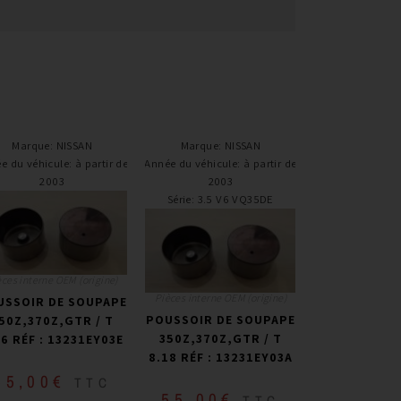
Marque
:
NISSAN
Marque
:
NISSAN
e du véhicule
:
à partir de
Année du véhicule
:
à partir de
2003
2003
Série
:
3.5 V6 VQ35DE
èces interne OEM (origine)
Pièces interne OEM (origine)
USSOIR DE SOUPAPE
POUSSOIR DE SOUPAPE
50Z,370Z,GTR / T
350Z,370Z,GTR / T
26 RÉF : 13231EY03E
8.18 RÉF : 13231EY03A
55,00
€
TTC
55,00
€
TTC