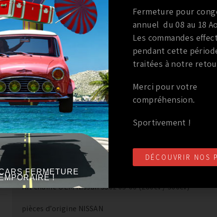
Fermeture pour cong
ANNÉE DU VÉHICULE
annuel du 08 au 18 Ao
SÉRIE
Les commandes effec
pendant cette périod
PIGNON DE VILEBREQUIN
traitées à notre retou
TENDEURS DE CHAINE S
Merci pour votre
compréhension.
DESCRIPTION
COMPA
Sportivement !
DÉCOUVRIR NOS 
ine
DESCRIPTION
CARS FERMETURE
EMPORAIRE !
6
Kit chaine OEM Nissan 350z 03-06 (280cv / 300cv)
pièces d’origine NISSAN