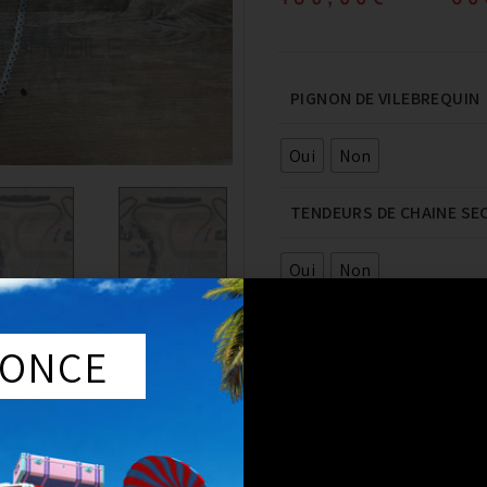
PIGNON DE VILEBREQUIN
Oui
Non
TENDEURS DE CHAINE SE
Oui
Non
ONCE
-
+
AJOUT
MARQUE