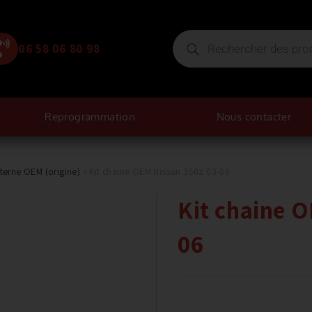
06 58 06 80 98
Reprogrammation
Nous contacter
nterne OEM (origine)
»
Kit chaine OEM Nissan 350z 03-06
Kit chaine 
06