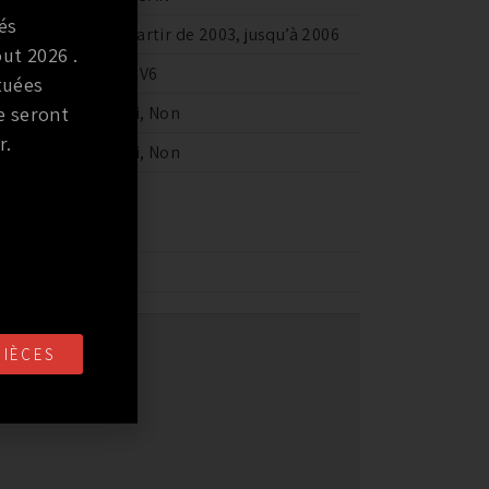
és
à partir de 2003, jusqu’à 2006
ut 2026 .
3.5 V6
tuées
e seront
Oui, Non
r.
ECONDAIRE
Oui, Non
TIBILITÉ
PIÈCES