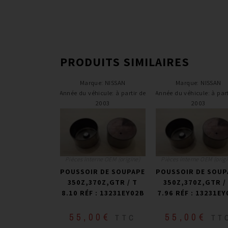
PRODUITS SIMILAIRES
Marque
:
NISSAN
Marque
:
NISSAN
Année du véhicule
:
à partir de
Année du véhicule
:
à part
2003
2003
Pièces interne OEM (origine)
Pièces interne OEM (origi
POUSSOIR DE SOUPAPE
POUSSOIR DE SOUP
350Z,370Z,GTR / T
350Z,370Z,GTR /
8.10 RÉF : 13231EY02B
7.96 RÉF : 13231EY
55,00
€
55,00
€
TTC
TT