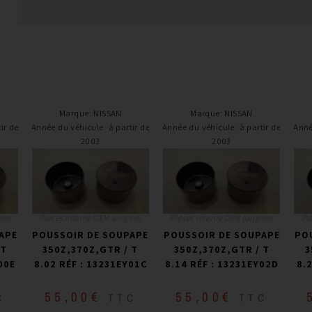
Marque
:
NISSAN
Marque
:
NISSAN
ir de
Année du véhicule
:
à partir de
Année du véhicule
:
à partir de
Anné
2003
2003
ne)
Pièces interne OEM (origine)
Pièces interne OEM (origine)
Pi
APE
POUSSOIR DE SOUPAPE
POUSSOIR DE SOUPAPE
PO
 T
350Z,370Z,GTR / T
350Z,370Z,GTR / T
3
00E
8.02 RÉF : 13231EY01C
8.14 RÉF : 13231EY02D
8.
55,00
€
55,00
€
C
TTC
TTC