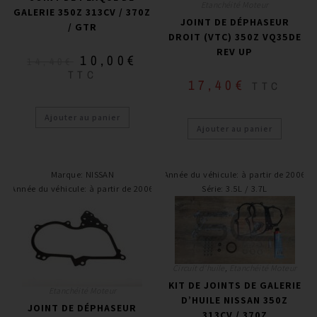
Etanchéité Moteur
GALERIE 350Z 313CV / 370Z
JOINT DE DÉPHASEUR
/ GTR
DROIT (VTC) 350Z VQ35DE
REV UP
10,00
€
14,40
€
TTC
17,40
€
TTC
Ajouter au panier
Ajouter au panier
Marque
:
NISSAN
Année du véhicule
:
à partir de 2006
Année du véhicule
:
à partir de 2006
Série
:
3.5L / 3.7L
Circuit d'huile
,
Etanchéité Moteur
KIT DE JOINTS DE GALERIE
Etanchéité Moteur
D’HUILE NISSAN 350Z
JOINT DE DÉPHASEUR
313CV / 370Z