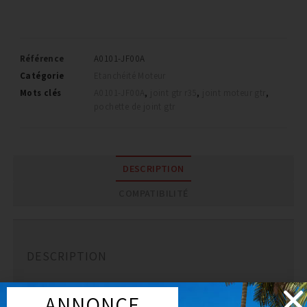
Référence
A0101-JF00A
Catégorie
Etanchéité Moteur
Mots clés
A0101-JF00A
,
joint gtr r35
,
joint moteur gtr
,
pochette de joint gtr
DESCRIPTION
COMPATIBILITÉ
DESCRIPTION
Pochette de joint complet moteur GTR 2009+
ANNONCE