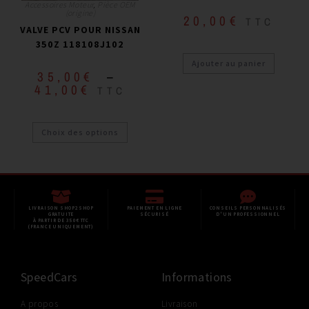
Accessoires Moteur
,
Pièce OEM
(origine)
20,00
€
TTC
VALVE PCV POUR NISSAN
350Z 118108J102
Ajouter au panier
35,00
€
–
41,00
€
TTC
Choix des options
LIVRAISON SHOP2SHOP
PAIEMENT EN LIGNE
CONSEILS PERSONNALISÉS
GRATUITE
SÉCURISÉ
D'UN PROFESSIONNEL
À PARTIR DE 350€ TTC
(FRANCE UNIQUEMENT)
SpeedCars
Informations
A propos
Livraison