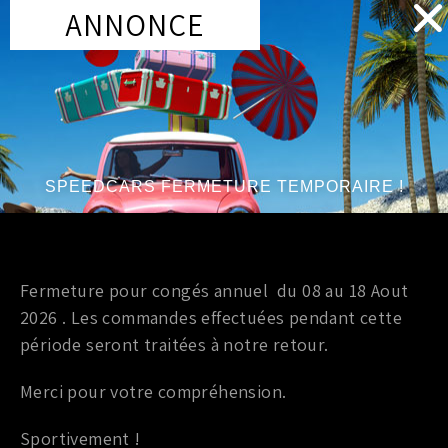
ANNONCE
DESCRIPTION
COMPATIBILITÉ
DESCRIPTION
SPEEDCARS FERMETURE TEMPORAIRE !
Poulie enrouleur de courroie centrale OEM Nissan
350z HR / 370z / GTR
Fermeture pour congés annuel du 08 au 18 Aout
2026 . Les commandes effectuées pendant cette
période seront traitées à notre retour.
PRODUITS SIMILAIRES
Merci pour votre compréhension.
Sportivement !