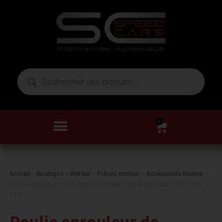
0
Accueil
»
Boutique
»
Moteur
»
Pièces moteur
»
Accessoires Moteur
»
Poulie enrouleur de courroie centrale OEM Nissan 350z HR / 370z /
GTR
Poulie enrouleur de