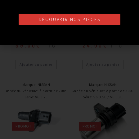
Accessoires Moteur
Accessoires Moteur
DÉCOUVRIR NOS PIÈCES
COURROIE D’ACCESSOIRE
COURROIE D’ACCESSOIRE
NISSAN 370Z 09+
NISSAN 350Z 313CV
39,00
€
24,00
€
TTC
TTC
Ajouter au panier
Ajouter au panier
Marque
:
NISSAN
Marque
:
NISSAN
Année du véhicule
:
à partir de 2009
Année du véhicule
:
à partir de 2003
Série
:
V6 3.7L
Série
:
V6 3.5L / V6 3.8L
PROMO !
PROMO !