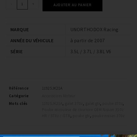
-
+
AJOUTER AU PANIER
MARQUE
UNORTHODOX Racing
ANNÉE DU VÉHICULE
à partir de 2007
SÉRIE
3.5L / 3.7L / 3.8L V6
Référence
11925JK21A
Catégorie
Accessoires Moteur
Mots clés
11925JK21A
,
galet 370z
,
galet gtr
,
poulie 370z
,
Poulie enrouleur de courroie OEM Nissan 350z
HR / 370z / GTR
,
poulie gtr
,
poulie nissan 370z