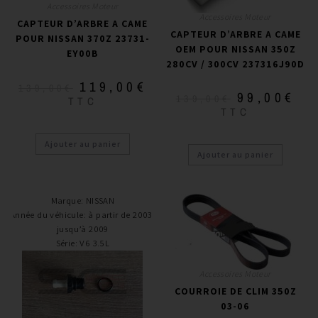
Accessoires Moteur
Accessoires Moteur
CAPTEUR D’ARBRE A CAME
CAPTEUR D’ARBRE A CAME
POUR NISSAN 370Z 23731-
OEM POUR NISSAN 350Z
EY00B
280CV / 300CV 237316J90D
119,00
€
139,00
€
99,00
€
139,00
€
TTC
TTC
Ajouter au panier
Ajouter au panier
Marque
:
NISSAN
Année du véhicule
:
à partir de 2003,
jusqu’à 2009
Série
:
V6 3.5L
Accessoires Moteur
COURROIE DE CLIM 350Z
03-06