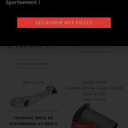
Sportivement !
TRIANGLE (BRAS DE
SUSPENSION) AV GAUCHE
INFÉRIEUR SPD NISSAN
Silent bloc renforcé et pièces OEM
350Z
DÉCOUVRIR NOS PIÈCES
KIT COMPLET SILENT BLOC
ENERGY SUSPENSION 350Z
149,00
€
TTC
1 149,00
€
TTC
Choix des options
Choix des options
Série
:
3.5L V6
Marque
:
NISMO
Année du véhicule
:
à partir de 2003,
jusqu’à 2009
Série
:
3.5L V6
Silent bloc renforcé et pièces OEM
TRIANGLE (BRAS DE
SUSPENSION) AV DROIT
PROMO !