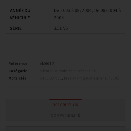
ANNÉE DU
De 2003 à 08/2004, De 08/2004 à
VÉHICULE
2008
SÉRIE
3.5L V6
Référence
AM601-2
Catégorie
Silent bloc renforcé et pièces OEM
Mots clés
54501AM601
,
bras avant gauche inferieur 350z
DESCRIPTION
COMPATIBILITÉ