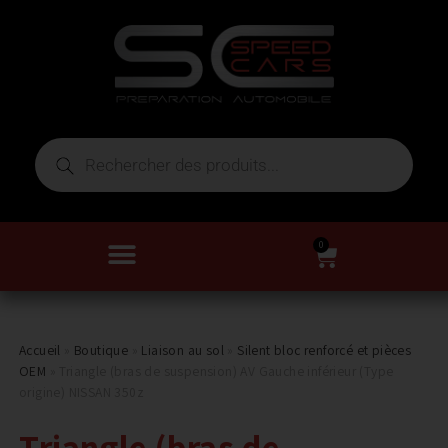
0
Accueil
»
Boutique
»
Liaison au sol
»
Silent bloc renforcé et pièces
OEM
»
Triangle (bras de suspension) AV Gauche inférieur (Type
origine) NISSAN 350z
Triangle (bras de