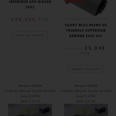
INFERIEUR SPD NISSAN
350Z
149,00
€
Silent bloc renforcé et pièces OEM
TTC
SILENT BLOC NISMO DE
TRIANGLE SUPÉRIEUR
Choix des options
ARRIERE 350Z 03+
25,00
€
35,00
€
TTC
Ajouter au panier
Marque
:
NISSAN
Marque
:
NISSAN
Année du véhicule
:
à partir de 2003,
Année du véhicule
:
à partir de 2003,
jusqu’à 2006
jusqu’à 2006
Série
:
3.5L V6
Série
:
3.5L V6