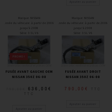
Ajouter au panier
Marque
:
NISSAN
Marque
:
NISSAN
Année du véhicule
:
à partir de 2006,
Année du véhicule
:
à partir de 2006,
jusqu’à 2008
jusqu’à 2008
Série
:
3.5L V6
Série
:
3.5L V6
PROMO !
Silent bloc renforcé et pièces OEM
Silent bloc renforcé et pièces OEM
FUSÉE AVANT GAUCHE OEM
FUSÉE AVANT DROIT
NISSAN 350Z 06-08
NISSAN 350Z 06-08
636,00
€
790,00
€
TTC
790,00
€
TTC
Ajouter au panier
Ajouter au panier