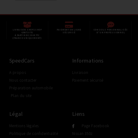
LIVRAISON SHOP2SHOP
PAIEMENT EN LIGNE
CONSEILS PERSONNALISÉS
GRATUITE
SÉCURISÉ
D'UN PROFESSIONNEL
À PARTIR DE 350€ TTC
(FRANCE UNIQUEMENT)
SpeedCars
Informations
A propos
Livraison
Nous contacter
Paiement sécurisé
Préparation automobile
Plan du site
Légal
Liens
Mentions légales
Page Facebook
Politique de confidentialité
Nissan 350z