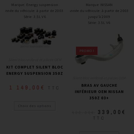
Marque
:
Energy suspension
Marque
:
NISSAN
Année du véhicule
:
à partir de 2003 +
Année du véhicule
:
à partir de 2003,
Série
:
3.5L V6
jusqu’à 2009
Série
:
3.5L V6
PROMO !
Silent bloc renforcé et pièces OEM
KIT COMPLET SILENT BLOC
ENERGY SUSPENSION 350Z
Silent bloc renforcé et pièces OEM
BRAS AV GAUCHE
1 149,00
€
TTC
INFÉRIEUR OEM NISSAN
350Z 03+
Choix des options
339,00
€
490,80
€
TTC