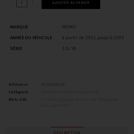
-
+
AJOUTER AU PANIER
MARQUE
NISMO
ANNÉE DU VÉHICULE
à partir de 2003, jusqu’à 2009
SÉRIE
3.5L V6
Référence
55158-RRZ30
Catégorie
Silent bloc renforcé et pièces OEM
Mots clés
55158RRZ30
,
bush arm rear sub 350z
,
silent
bloc nismo 350z
DESCRIPTION