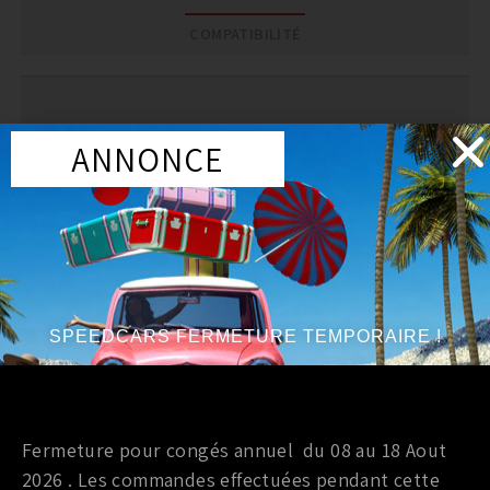
COMPATIBILITÉ
DESCRIPTION
ANNONCE
Silent bloc NISMO de triangle suppérieur arriere
350z 03+
Souvent victime de jeu et de couinement, ce silent
bloc renforcé permet de replacer le silent bloc
d’origine .
SPEEDCARS FERMETURE TEMPORAIRE !
Fermeture pour congés annuel du 08 au 18 Aout
PRODUITS SIMILAIRES
2026 . Les commandes effectuées pendant cette