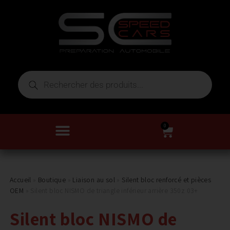
0
Accueil
»
Boutique
»
Liaison au sol
»
Silent bloc renforcé et pièces
OEM
»
Silent bloc NISMO de triangle inférieur arrière 350z 03+
Silent bloc NISMO de