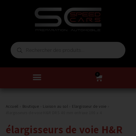
0
Accueil
»
Boutique
»
Liaison au sol
»
Elargisseur de voie
»
élargisseurs de voie H&R DRS 40 mm entraxe 100 x 4
élargisseurs de voie H&R