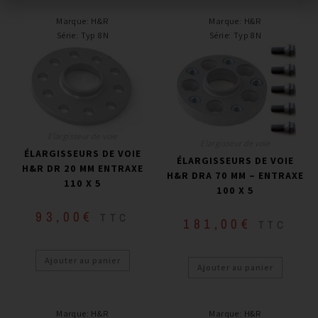
Marque
:
H&R
Marque
:
H&R
Série
:
Typ 8N
Série
:
Typ 8N
Elargisseur de voie
Elargisseur de voie
ÉLARGISSEURS DE VOIE
ÉLARGISSEURS DE VOIE
H&R DR 20 MM ENTRAXE
H&R DRA 70 MM – ENTRAXE
110 X 5
100 X 5
93,00
€
TTC
181,00
€
TTC
Ajouter au panier
Ajouter au panier
Marque
:
H&R
Marque
:
H&R