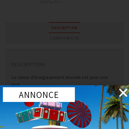
mazda
,
mx5
DESCRIPTION
COMPATIBILITÉ
DESCRIPTION
La valeur d’élargissement donnée est pour une
voie.
ANNONCE
Exemple: pour une valeur de 10mm vous aurez 2
cales de 5mm.