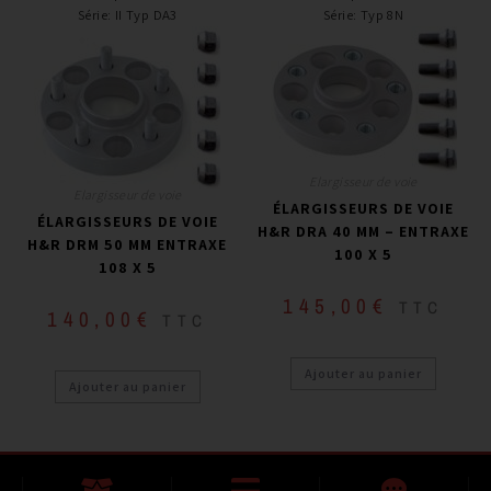
Série
:
II Typ DA3
Série
:
Typ 8N
Elargisseur de voie
Elargisseur de voie
ÉLARGISSEURS DE VOIE
ÉLARGISSEURS DE VOIE
H&R DRA 40 MM – ENTRAXE
H&R DRM 50 MM ENTRAXE
100 X 5
108 X 5
145,00
€
TTC
140,00
€
TTC
Ajouter au panier
Ajouter au panier