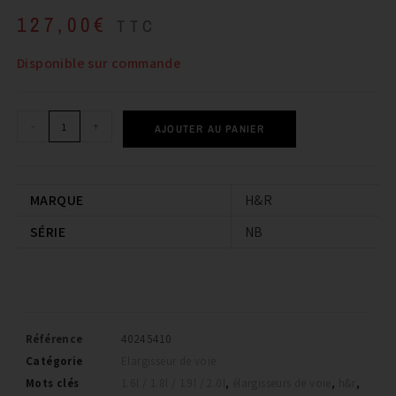
127,00
€
TTC
Disponible sur commande
-
+
AJOUTER AU PANIER
MARQUE
H&R
SÉRIE
NB
Référence
40245410
Catégorie
Elargisseur de voie
Mots clés
1.6l / 1.8l / 1.9l / 2.0l
,
élargisseurs de voie
,
h&r
,