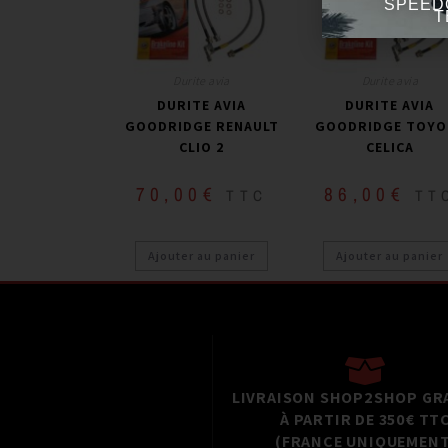
SPEED
T
Durite avia
Durite avia
DURITE AVIA
DURITE AVIA
GOODRIDGE RENAULT
GOODRIDGE TOYO
CLIO 2
CELICA
70,00
€
86,00
€
TTC
TT
Ajouter au panier
Ajouter au panier
LIVRAISON SHOP2SHOP GR
À PARTIR DE 350€ TT
(FRANCE UNIQUEMENT