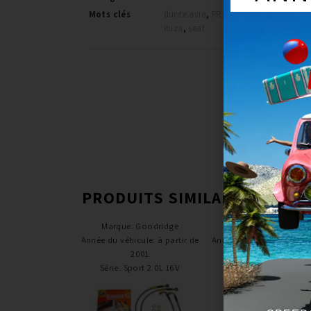
Mots clés
durite avia
,
FR / Cupra
,
goodridge
,
ibiza
,
seat
PRODUITS SIMILAIRES
Marque
:
Goodridge
Marque
:
Goodridge
Année du véhicule
:
à partir de
Année du véhicule
:
à part
2001
1990 / jusqu’à 1994
Série
:
Sport 2.0L 16V
Série
:
GT4 Turbo ST1