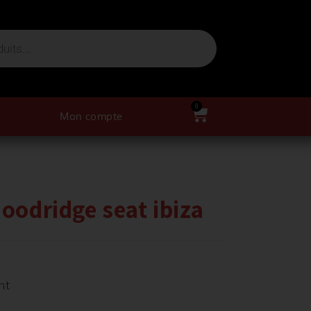
0
Mon compte
Goodridge seat ibiza
nt