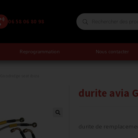
06 58 06 80 98
Reprogrammation
Nous contacter
 Goodridge seat ibiza
durite avia 
durite de remplaceme