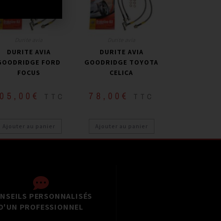
Durite avia
Durite avia
DURITE AVIA
DURITE AVIA
GOODRIDGE FORD
GOODRIDGE TOYOTA
FOCUS
CELICA
05,00
€
78,00
€
TTC
TTC
Ajouter au panier
Ajouter au panier
NSEILS PERSONNALISÉS
D'UN PROFESSIONNEL