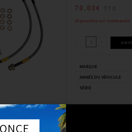
70,00
€
TTC
Disponible sur commande
-
+
AJOUT
MARQUE
ANNÉE DU VÉHICULE
SÉRIE
DESCRIPTION
COMPA
ONCE