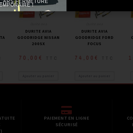
CARS FERMETURE
EMPORAIRE !
Durite avia
Durite avia
DURITE AVIA
DURITE AVIA
TA
GOODRIDGE NISSAN
GOODRIDGE FORD
200SX
FOCUS
70,00
€
74,00
€
1
C
TTC
TTC
Ajouter au panier
Ajouter au panier
ATUITE
PAIEMENT EN LIGNE
CO
C
SÉCURISÉ
)