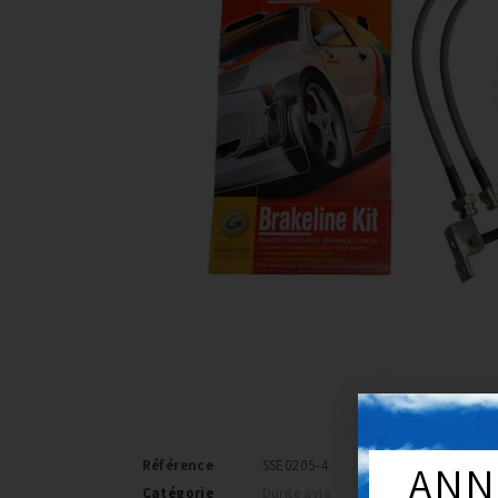
ANN
Référence
SSE0205-4
Catégorie
Durite avia