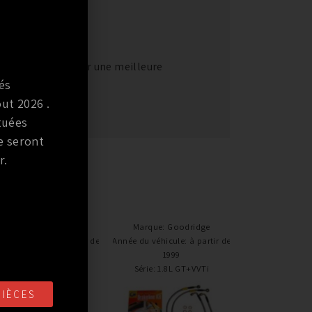
ement carbone pour une meilleure
és
 fléxibles.
ut 2026 .
tuées
e seront
r.
Marque
:
Goodridge
Marque
:
Goodridge
e du véhicule
:
à partir de
Année du véhicule
:
à partir de
2002 / jusqu’à 2004
1999
Série
:
RS
Série
:
1.8L GT+VVTi
PIÈCES