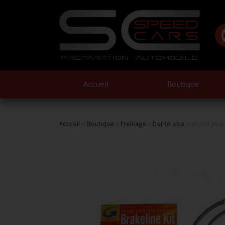
Accueil
Boutique
Accueil
»
Boutique
»
Freinage
»
Durite avia
»
durite avia