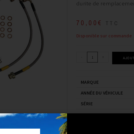
durite de remplaceme
70,00
€
TTC
Disponible sur commande
-
+
AJOUT
MARQUE
ANNÉE DU VÉHICULE
SÉRIE