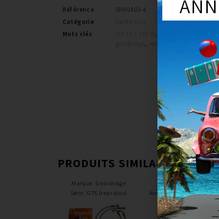
ANN
Référence
SRN0403-4
Catégorie
Durite avia
Mots clés
172 cv / 182 cv
,
clio 2
,
durite avia
,
goodridge
,
renault
PRODUITS SIMILAIRES
Marque
:
Goodridge
Marque
:
Goodridge
Série
:
GTS (rear disc)
Année du véhicule
:
à part
2005
Série
:
ST170/225