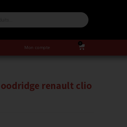
0
Mon compte
Goodridge renault clio