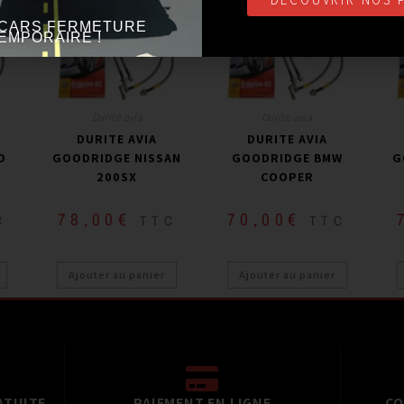
CARS FERMETURE
EMPORAIRE !
Durite avia
Durite avia
DURITE AVIA
DURITE AVIA
D
GOODRIDGE NISSAN
GOODRIDGE BMW
G
200SX
COOPER
78,00
€
70,00
€
C
TTC
TTC
Ajouter au panier
Ajouter au panier
ATUITE
PAIEMENT EN LIGNE
CO