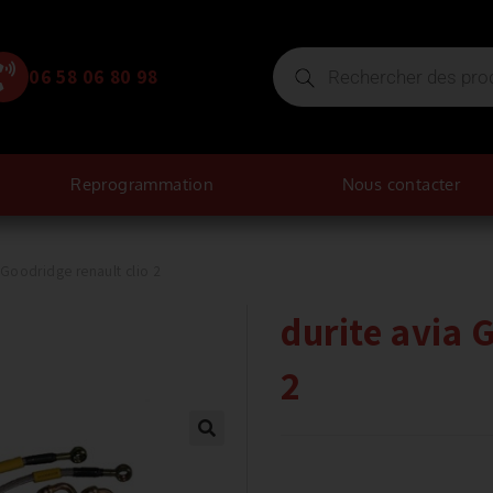
06 58 06 80 98
Reprogrammation
Nous contacter
 Goodridge renault clio 2
durite avia 
2