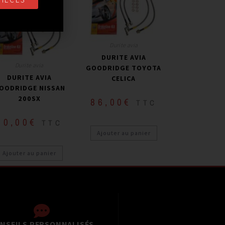
Durite avia
DURITE AVIA
Durite avia
GOODRIDGE TOYOTA
DURITE AVIA
CELICA
OODRIDGE NISSAN
200SX
86,00
€
TTC
70,00
€
TTC
Ajouter au panier
Ajouter au panier
NSEILS PERSONNALISÉS