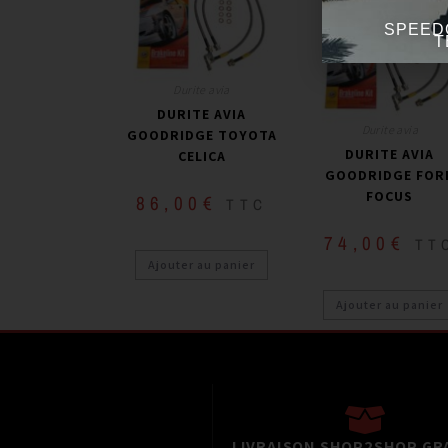
SPEED
T
Durite avia
DURITE AVIA
Durite avia
GOODRIDGE TOYOTA
DURITE AVIA
CELICA
GOODRIDGE FOR
FOCUS
86,00
€
TTC
74,00
€
TT
Ajouter au panier
Ajouter au panier
LIVRAISON SHOP2SHOP GR