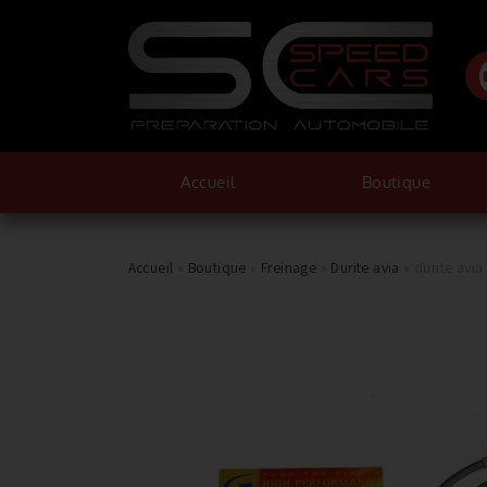
Accueil
Boutique
Accueil
»
Boutique
»
Freinage
»
Durite avia
»
durite avia