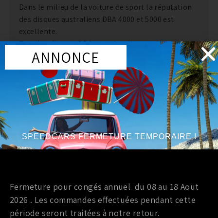
Dans le milieu de la voiture de sport la réputation
des disques australiens DBA 4000 et 5000 est
excellente.
Tous les disques DBA sont des disques de
ANNONCE
remplacement direct. DBA a breveté son systeme
de ventilation des disques « kangaroo Paw » ou
Patte de Kangourou.
Ce systeme permet une ventilation beaucoup plus
efficace.
Le choix de DBA a souvent solutionné les
problemes de freinage des véhicules qui avaient
SPEEDCARS FERMETURE TEMPORAIRE !
des difficultés a obtenir un freinage puissant et
endurant qui leur permettent d’éviter de fréquents
changements de disques de basse qualité.
Fermeture pour congés annuel du 08 au 18 Aout
2026 . Les commandes effectuées pendant cette
période seront traitées à notre retour.