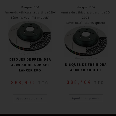
Marque
:
DBA
Marque
:
DBA
Année du véhicule
:
à partir de 1996
Année du véhicule
:
à partir de 10-
Série
:
IV, V, VI (RS models)
2006
Série
:
(8J3) - 3.2 V6 quatro
Disques de frein
Disques de frein
DISQUES DE FREIN DBA
DISQUES DE FREIN DBA
4000 AR MITSUBISHI
4000 AR AUDI TT
LANCER EVO
368,40
€
368,40
€
TTC
TTC
Ajouter au panier
Ajouter au panier