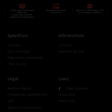
LIVRAISON SHOP2SHOP
PAIEMENT EN LIGNE
CONSEILS PERSONNALISÉS
GRATUITE
SÉCURISÉ
D'UN PROFESSIONNEL
À PARTIR DE 350€ TTC
(FRANCE UNIQUEMENT)
SpeedCars
Informations
A propos
Livraison
Nous contacter
Paiement sécurisé
Préparation automobile
Plan du site
Légal
Liens
Mentions légales
Page Facebook
Politique de confidentialité
Nissan 350z
CGV
Nissan 370z
Gérer le consentement