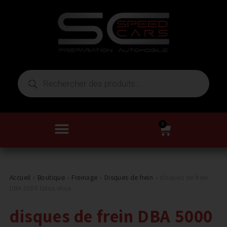
0
Accueil
»
Boutique
»
Freinage
»
Disques de frein
»
disques de frein
DBA 5000 lotus elise
disques de frein DBA 5000