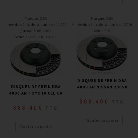
Marque
:
DBA
Marque
:
DBA
Année du véhicule
:
à partir de 11-1999
Année du véhicule
:
à partir de 2000
/ jusqu’à 06-2000
Série
:
S15
Série
:
ZZT231 1.8L DOHC
Disques de frein
Disques de frein
DISQUES DE FREIN DBA
DISQUES DE FREIN DBA
4000 AR NISSAN 200SX
4000 AR TOYOTA CELICA
368,40
€
TTC
368,40
€
TTC
Ajouter au panier
Ajouter au panier