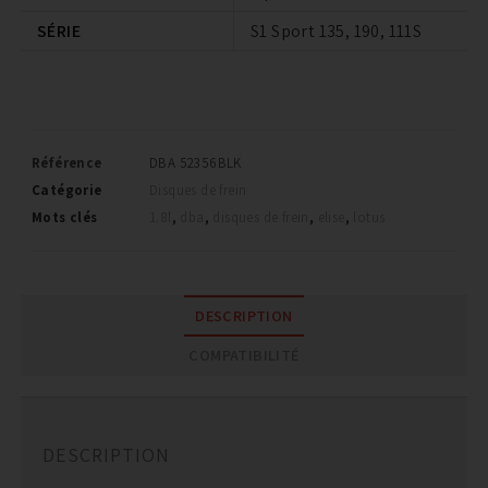
SÉRIE
S1 Sport 135, 190, 111S
Référence
DBA 52356BLK
Catégorie
Disques de frein
Mots clés
1.8l
,
dba
,
disques de frein
,
elise
,
lotus
DESCRIPTION
COMPATIBILITÉ
DESCRIPTION