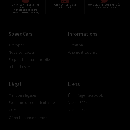
LIVRAISON SHOP2SHOP
PAIEMENT EN LIGNE
CONSEILS PERSONNALISÉS
GRATUITE
SÉCURISÉ
D'UN PROFESSIONNEL
À PARTIR DE 350€ TTC
(FRANCE UNIQUEMENT)
SpeedCars
Informations
A propos
Livraison
Nous contacter
Paiement sécurisé
Préparation automobile
Plan du site
Légal
Liens
Mentions légales
Page Facebook
Politique de confidentialité
Nissan 350z
CGV
Nissan 370z
Gérer le consentement