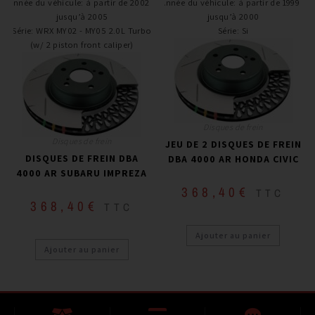
Année du véhicule
:
à partir de 2002 /
Année du véhicule
:
à partir de 1999 /
jusqu’à 2005
jusqu’à 2000
Série
:
WRX MY02 - MY05 2.0L Turbo
Série
:
Si
(w/ 2 piston front caliper)
Disques de frein
Disques de frein
JEU DE 2 DISQUES DE FREIN
DISQUES DE FREIN DBA
DBA 4000 AR HONDA CIVIC
4000 AR SUBARU IMPREZA
368,40
€
TTC
368,40
€
TTC
Ajouter au panier
Ajouter au panier