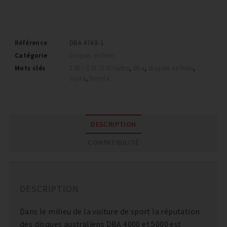
Référence
DBA 4748-1
Catégorie
Disques de frein
Mots clés
2.8l / 3.0l /3.0l turbo
,
dba
,
disques de frein
,
supra
,
toyota
DESCRIPTION
COMPATIBILITÉ
DESCRIPTION
Dans le milieu de la voiture de sport la réputation
des disques australiens DBA 4000 et 5000 est