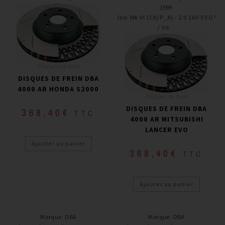
1999
Série
:
Mk VI (CK/P_A) - 2.0 16V EVO VI
/ VII…
Disques de frein
DISQUES DE FREIN DBA
4000 AR HONDA S2000
Disques de frein
DISQUES DE FREIN DBA
368,40
€
TTC
4000 AR MITSUBISHI
LANCER EVO
Ajouter au panier
368,40
€
TTC
Ajouter au panier
Marque
:
DBA
Marque
:
DBA