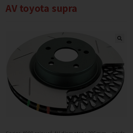
AV toyota supra
Series 4000 rainuré AV diametre : 296mm – poids