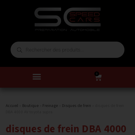
0
Accueil
»
Boutique
»
Freinage
»
Disques de frein
»
disques de frein
DBA 4000 AV toyota supra
disques de frein DBA 4000