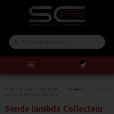
0
Accueil
»
Boutique
»
Echappement
»
Sonde lambda
»
Sonde lambda
Collecteur DENSO 370z 2009-2012
Sonde lambda Collecteur