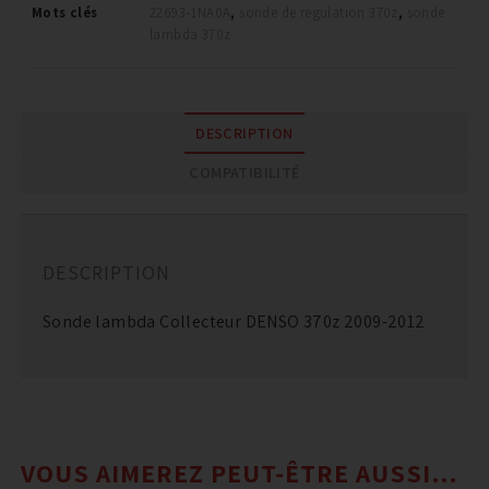
Mots clés
22693-1NA0A
,
sonde de regulation 370z
,
sonde
lambda 370z
DESCRIPTION
COMPATIBILITÉ
DESCRIPTION
Sonde lambda Collecteur DENSO 370z 2009-2012
VOUS AIMEREZ PEUT-ÊTRE AUSSI…