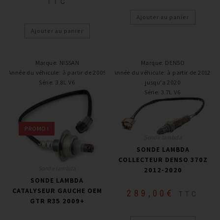
TTC
Ajouter au panier
Ajouter au panier
Marque
:
NISSAN
Marque
:
DENSO
Année du véhicule
:
à partir de 2009
Année du véhicule
:
à partir de 2012,
Série
:
3.8L V6
jusqu'a 2020
Série
:
3.7L V6
PROMO !
Sonde lambda
SONDE LAMBDA
COLLECTEUR DENSO 370Z
Sonde lambda
2012-2020
SONDE LAMBDA
CATALYSEUR GAUCHE OEM
289,00
€
TTC
GTR R35 2009+