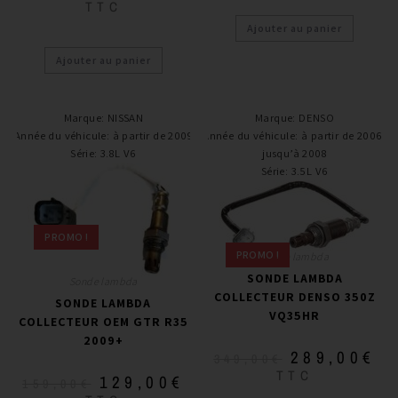
TTC
Ajouter au panier
Ajouter au panier
Marque
:
NISSAN
Marque
:
DENSO
Année du véhicule
:
à partir de 2009
Année du véhicule
:
à partir de 2006,
Série
:
3.8L V6
jusqu’à 2008
Série
:
3.5L V6
PROMO !
PROMO !
Sonde lambda
SONDE LAMBDA
Sonde lambda
COLLECTEUR DENSO 350Z
SONDE LAMBDA
VQ35HR
COLLECTEUR OEM GTR R35
2009+
289,00
€
349,00
€
TTC
129,00
€
159,00
€