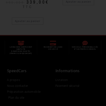
339,00
€
Ajouter au panier
489,00
€
TTC
Ajouter au panier
LIVRAISON SHOP2SHOP
PAIEMENT EN LIGNE
CONSEILS PERSONNALISÉS
GRATUITE
SÉCURISÉ
D'UN PROFESSIONNEL
À PARTIR DE 350€ TTC
(FRANCE UNIQUEMENT)
SpeedCars
Informations
A propos
Livraison
Nous contacter
Paiement sécurisé
Préparation automobile
Plan du site