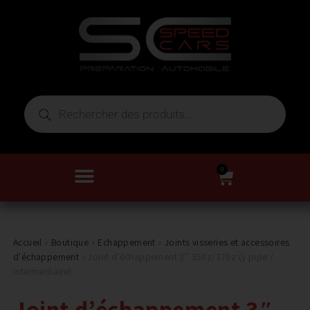
0
Accueil
»
Boutique
»
Echappement
»
Joints visseries et accessoires
d'échappement
»
Joint d’échappement 3″ 350z/370z (y pipe /
intermediaire)
Joint d’échappement 3″