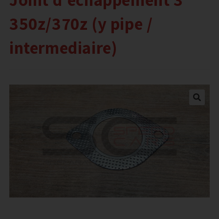
350z/370z (y pipe /
intermediaire)