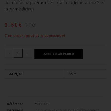
Joint d’échappement 3″ (taille origine entre Y et
intermédiaire)
9,50
€
TTC
7 en stock (peut être commandé)
-
+
AJOUTER AU PANIER
MARQUE
NSM
Référence
PS-901309
Catégorie
Joints visseries et accessoires d'échappement