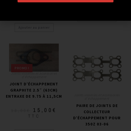
16,00
€
17,50
€
TTC
Ajouter au panier
Ajouter au panier
PROMO !
Joints visseries et accessoires
d'échappement
JOINT D’ÉCHAPPEMENT
GRAPHITE 2.5″ (63CM)
Joints visseries et accessoires
ENTRAXE DE 9.75 À 11,5CM
d'échappement
PAIRE DE JOINTS DE
15,00
€
18,00
€
COLLECTEUR
TTC
D’ÉCHAPPEMENT POUR
350Z 03-06