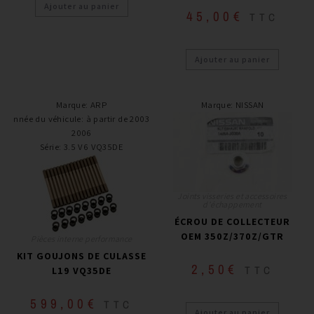
Ajouter au panier
45,00
€
TTC
Ajouter au panier
Marque
:
ARP
Marque
:
NISSAN
Année du véhicule
:
à partir de 2003 -
2006
Série
:
3.5 V6 VQ35DE
Joints visseries et accessoires
d'échappement
ÉCROU DE COLLECTEUR
OEM 350Z/370Z/GTR
Pièces interne performance
KIT GOUJONS DE CULASSE
2,50
€
TTC
L19 VQ35DE
599,00
€
TTC
Ajouter au panier