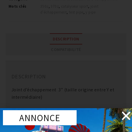
Mots clés
350z
,
370z
,
catalyseur sport
,
joint
d'échappement
,
test pipe
,
y pipe
DESCRIPTION
COMPATIBILITÉ
DESCRIPTION
Joint d’échappement 3″ (taille origine entre Y et
intermédiaire)
epaisseur 3mm.
ANNONCE
vendu a l’unité