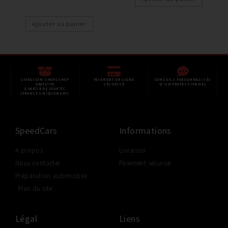
Ajouter au panier
LIVRAISON SHOP2SHOP
PAIEMENT EN LIGNE
CONSEILS PERSONNALISÉS
GRATUITE
SÉCURISÉ
D'UN PROFESSIONNEL
À PARTIR DE 350€ TTC
(FRANCE UNIQUEMENT)
SpeedCars
Informations
A propos
Livraison
Nous contacter
Paiement sécurisé
Préparation automobile
Plan du site
Légal
Liens