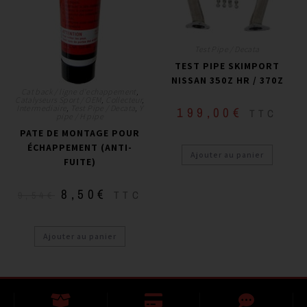
Test Pipe / Decata
TEST PIPE SKIMPORT
NISSAN 350Z HR / 370Z
Cat back / ligne d'echappement
,
Catalyseurs Sport / OEM
,
Collecteur
,
Intermediaire
,
Test Pipe / Decata
,
Y
199,00
€
TTC
pipe / H pipe
PATE DE MONTAGE POUR
ÉCHAPPEMENT (ANTI-
Ajouter au panier
FUITE)
8,50
€
TTC
9,54
€
Ajouter au panier