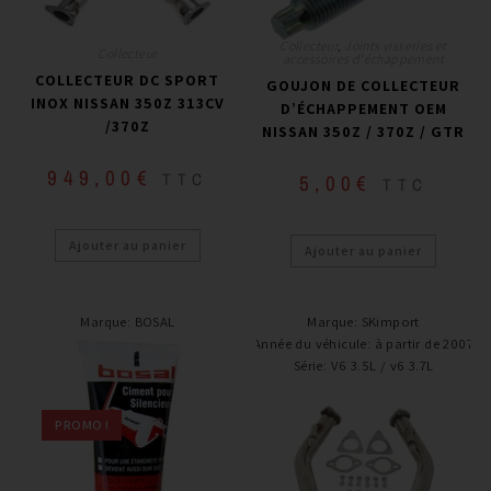
Collecteur
,
Joints visseries et
Collecteur
accessoires d'échappement
COLLECTEUR DC SPORT
GOUJON DE COLLECTEUR
INOX NISSAN 350Z 313CV
D’ÉCHAPPEMENT OEM
/370Z
NISSAN 350Z / 370Z / GTR
949,00
€
TTC
5,00
€
TTC
Ajouter au panier
Ajouter au panier
Marque
:
BOSAL
Marque
:
SKimport
Année du véhicule
:
à partir de 2007
Série
:
V6 3.5L / v6 3.7L
PROMO !