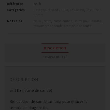
Référence
cellfix
Catégories
Catalyseurs Sport / OEM
,
Collecteur
,
Test Pipe /
Decata
Mots clés
cel fix
,
celfix
,
leurre lambda
,
leurre pour lamdba
,
rehausseur de sonde
,
trompeur de sonde
DESCRIPTION
COMPATIBILITÉ
DESCRIPTION
cell fix (leurre de sonde)
Réhausseur de sonde lambda pour éffacer le
temoin de diagnostic.