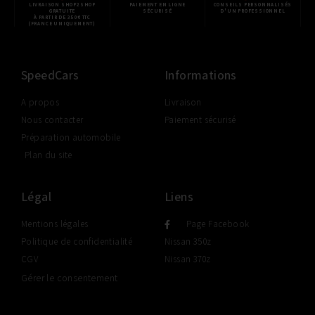
LIVRAISON SHOP2SHOP
PAIEMENT EN LIGNE
CONSEILS PERSONNALISÉS
GRATUITE
SÉCURISÉ
D'UN PROFESSIONNEL
À PARTIR DE 350€ TTC
(FRANCE UNIQUEMENT)
SpeedCars
Informations
A propos
Livraison
Nous contacter
Paiement sécurisé
Préparation automobile
Plan du site
Légal
Liens
Mentions légales
Page Facebook
Politique de confidentialité
Nissan 350z
CGV
Nissan 370z
Gérer le consentement