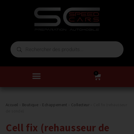
0
Accueil
»
Boutique
»
Echappement
»
Collecteur
»
Cell fix (rehausseur
de sonde)
Cell fix (rehausseur de