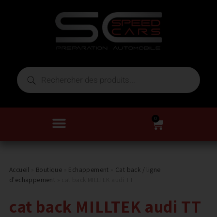
0
Accueil
»
Boutique
»
Echappement
»
Cat back / ligne
d'echappement
»
cat back MILLTEK audi TT
cat back MILLTEK audi TT