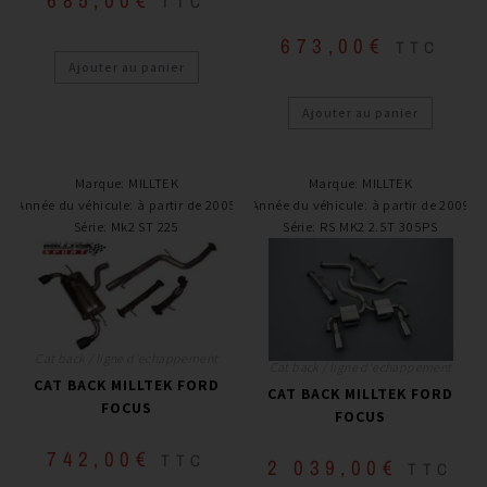
TTC
673,00
€
TTC
Ajouter au panier
Ajouter au panier
Marque
:
MILLTEK
Marque
:
MILLTEK
Année du véhicule
:
à partir de 2005
Année du véhicule
:
à partir de 2009
Série
:
Mk2 ST 225
Série
:
RS MK2 2.5T 305PS
Cat back / ligne d'echappement
Cat back / ligne d'echappement
CAT BACK MILLTEK FORD
CAT BACK MILLTEK FORD
FOCUS
FOCUS
742,00
€
TTC
2 039,00
€
TTC