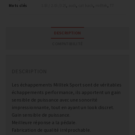
Mots clés
1.8l / 2.0l /3.2l
,
audi
,
cat back
,
milltek
,
TT
DESCRIPTION
COMPATIBILITÉ
DESCRIPTION
Les échappements Milltek Sport sont de véritables
échappements performance, ils apportent un gain
sensible de puissance avec une sonorité
impressionnante, tout en ayant un look discret.
Gain sensible de puissance.
Meilleure réponse a la pédale.
Fabrication de qualité irréprochable.