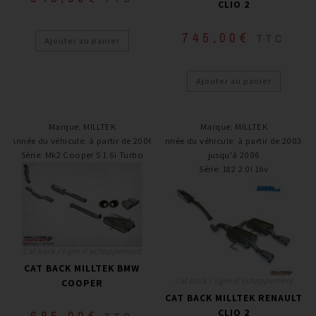
CLIO 2
745,00
€
TTC
Ajouter au panier
Ajouter au panier
Marque
:
MILLTEK
Marque
:
MILLTEK
Année du véhicule
:
à partir de 2006
Année du véhicule
:
à partir de 2003 /
Série
:
Mk2 Cooper S 1.6i Turbo
jusqu'à 2006
Série
:
182 2.0l 16v
Cat back / ligne d'echappement
CAT BACK MILLTEK BMW
Cat back / ligne d'echappement
COOPER
CAT BACK MILLTEK RENAULT
CLIO 2
685,00
€