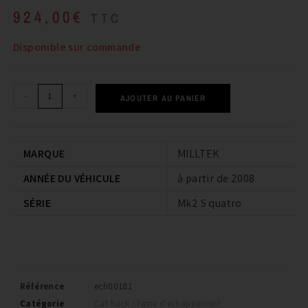
924,00
€
TTC
Disponible sur commande
-
+
AJOUTER AU PANIER
MARQUE
MILLTEK
ANNÉE DU VÉHICULE
à partir de 2008
SÉRIE
Mk2 S quatro
Référence
ech00181
Catégorie
Cat back / ligne d'echappement