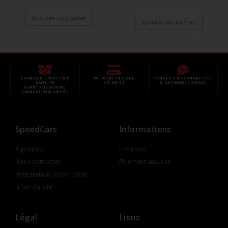
Ajouter au panier
Ajouter au panier
LIVRAISON SHOP2SHOP
PAIEMENT EN LIGNE
CONSEILS PERSONNALISÉS
GRATUITE
SÉCURISÉ
D'UN PROFESSIONNEL
À PARTIR DE 350€ TTC
(FRANCE UNIQUEMENT)
SpeedCars
Informations
A propos
Livraison
Nous contacter
Paiement sécurisé
Préparation automobile
Plan du site
Légal
Liens