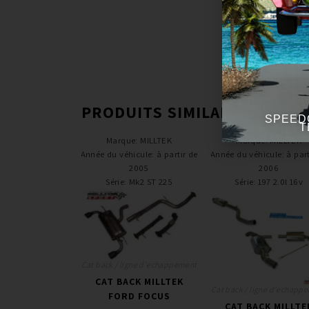
PRODUITS SIMILAIRES
SPEED
T
Marque
:
MILLTEK
Marque
:
MILLTEK
Année du véhicule
:
à partir de
Année du véhicule
:
à part
2005
2006
Série
:
Mk2 ST 225
Série
:
197 2.0l 16v
Cat back / ligne d'echappement
CAT BACK MILLTEK
Cat back / ligne d'echapp
FORD FOCUS
CAT BACK MILLTE