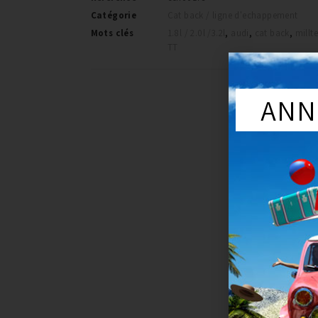
Catégorie
Cat back / ligne d'echappement
Mots clés
1.8l / 2.0l /3.2l
,
audi
,
cat back
,
millt
TT
ANN