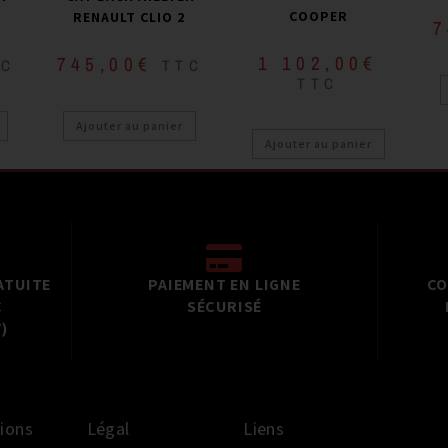
COOPER
RENAULT CLIO 2
7
1 102,00
€
745,00
€
TC
TTC
TTC
Ajouter au panier
Ajouter au panier
ATUITE
PAIEMENT EN LIGNE
CO
C
SÉCURISÉ
)
ions
Légal
Liens