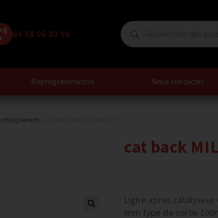
06 58 06 80 98
Reprogrammation
Nous contacter
d'echappement
»
cat back MILLTEK audi TT
cat back MI
Ligne apres catalyseur 
mm type de sortie 10