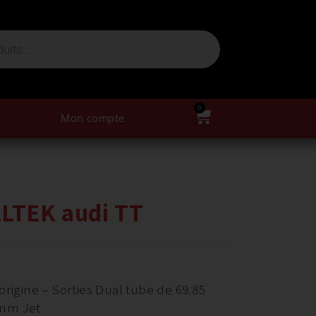
0
Mon compte
LLTEK audi TT
origine – Sorties Dual tube de 69.85
0mm Jet