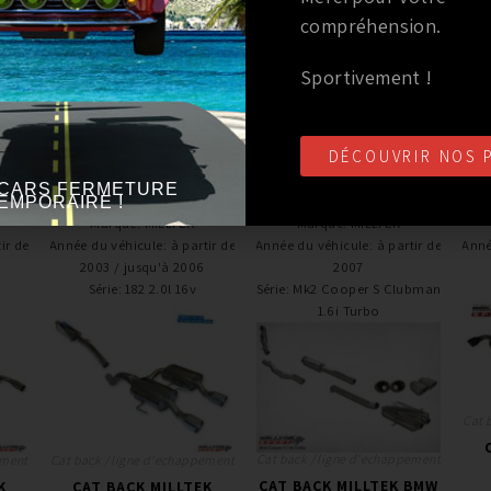
compréhension.
rouleaux qui nous donne une vraie indication de perfor
Sportivement !
DÉCOUVRIR NOS 
CARS FERMETURE
EMPORAIRE !
Marque
:
MILLTEK
Marque
:
MILLTEK
ir de
Année du véhicule
:
à partir de
Année du véhicule
:
à partir de
Anné
2003 / jusqu'à 2006
2007
Série
:
182 2.0l 16v
Série
:
Mk2 Cooper S Clubman
1.6i Turbo
Cat 
Cat back / ligne d'echappement
ement
Cat back / ligne d'echappement
CAT BACK MILLTEK BMW
K
CAT BACK MILLTEK