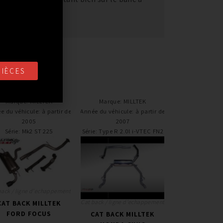
mance.
PIÈCES
Marque
:
MILLTEK
Marque
:
MILLTEK
e du véhicule
:
à partir de
Année du véhicule
:
à partir de
2005
2007
Série
:
Mk2 ST 225
Série
:
Type R 2.0l i-VTEC FN2
back / ligne d'echappement
Cat back / ligne d'echappement
CAT BACK MILLTEK
FORD FOCUS
CAT BACK MILLTEK