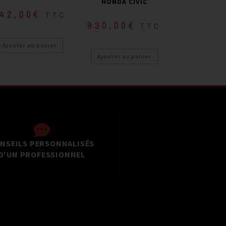
HONDA CIVIC
42,00
€
TTC
930,00
€
TTC
Ajouter au panier
Ajouter au panier
NSEILS PERSONNALISÉS
D'UN PROFESSIONNEL