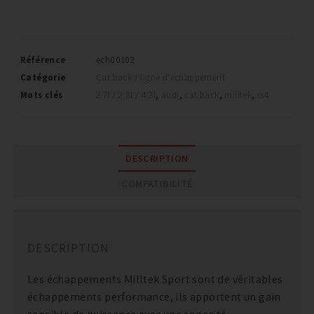
Référence
ech00102
Catégorie
Cat back / ligne d'echappement
Mots clés
2.7l / 2.8l / 4.2l
,
audi
,
cat back
,
milltek
,
rs4
DESCRIPTION
COMPATIBILITÉ
DESCRIPTION
Les échappements Milltek Sport sont de véritables
échappements performance, ils apportent un gain