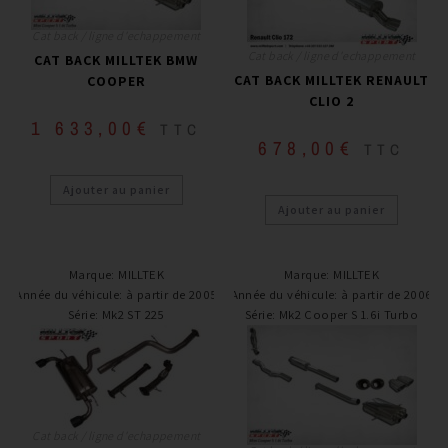
Cat back / ligne d'echappement
Cat back / ligne d'echappement
CAT BACK MILLTEK BMW
CAT BACK MILLTEK RENAULT
COOPER
CLIO 2
1 633,00
€
TTC
678,00
€
TTC
Ajouter au panier
Ajouter au panier
Marque
:
MILLTEK
Marque
:
MILLTEK
Année du véhicule
:
à partir de 2005
Année du véhicule
:
à partir de 2006
Série
:
Mk2 ST 225
Série
:
Mk2 Cooper S 1.6i Turbo
Cat back / ligne d'echappement