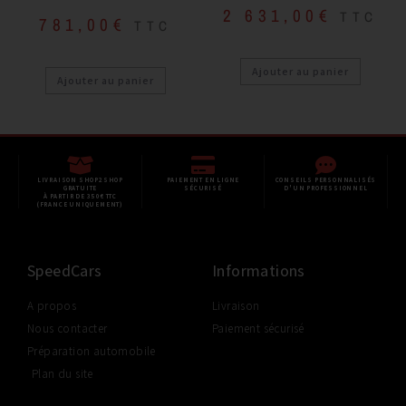
2 631,00
€
TTC
781,00
€
TTC
Ajouter au panier
Ajouter au panier
LIVRAISON SHOP2SHOP
PAIEMENT EN LIGNE
CONSEILS PERSONNALISÉS
GRATUITE
SÉCURISÉ
D'UN PROFESSIONNEL
À PARTIR DE 350€ TTC
(FRANCE UNIQUEMENT)
SpeedCars
Informations
A propos
Livraison
Nous contacter
Paiement sécurisé
Préparation automobile
Plan du site