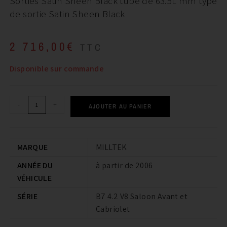
Sorties Satin Sheen Black tube de 63.5L mm type
de sortie Satin Sheen Black
2 716,00
€
TTC
Disponible sur commande
-
+
AJOUTER AU PANIER
MARQUE
MILLTEK
ANNÉE DU
à partir de 2006
VÉHICULE
SÉRIE
B7 4.2 V8 Saloon Avant et
Cabriolet