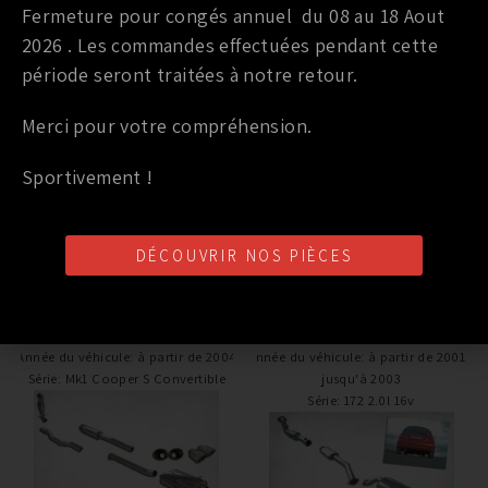
performance sans perte de couple.Milltek produit
Fermeture pour congés annuel du 08 au 18 Aout
des échappements amenant un vrai gain de
2026 . Les commandes effectuées pendant cette
performance contrairement a beaucoup de
période seront traitées à notre retour.
fabricants. Le meilleur test restant bien sur le banc
a rouleaux qui nous donne une vraie indication de
Merci pour votre compréhension.
performance.
Sportivement !
DÉCOUVRIR NOS PIÈCES
PRODUITS SIMILAIRES
Marque
:
MILLTEK
Marque
:
MILLTEK
Année du véhicule
:
à partir de 2004
Année du véhicule
:
à partir de 2001 /
Série
:
Mk1 Cooper S Convertible
jusqu'à 2003
Série
:
172 2.0l 16v