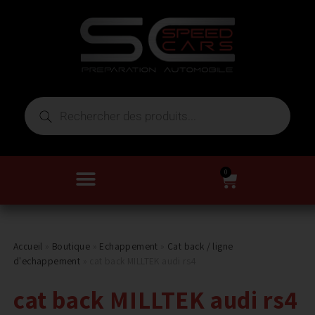
0
Accueil
»
Boutique
»
Echappement
»
Cat back / ligne
d'echappement
»
cat back MILLTEK audi rs4
cat back MILLTEK audi rs4