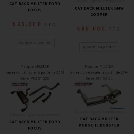
Cat back / ligne d'echappement
CAT BACK MILLTEK FORD
CAT BACK MILLTEK BMW
FOCUS
COOPER
685,00
€
TTC
685,00
€
TTC
Ajouter au panier
Ajouter au panier
Marque
:
MILLTEK
Marque
:
MILLTEK
Année du véhicule
:
à partir de 2005
Année du véhicule
:
à partir de 2004
Série
:
Mk2 ST 225
Série
:
987 S 3.2L
Cat back / ligne d'echappement
Cat back / ligne d'echappement
CAT BACK MILLTEK
CAT BACK MILLTEK FORD
PORSCHE BOXSTER
FOCUS