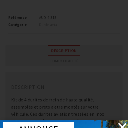
Référence
AUD-4-318
Catégorie
Durite avia
DESCRIPTION
COMPATIBILITÉ
DESCRIPTION
Kit de 4 durites de frein de haute qualité,
assemblés et prets a etre montés sur votre
véhicule. Ces durites aviation tressées en inox
permettent un freinage plus performant et plus