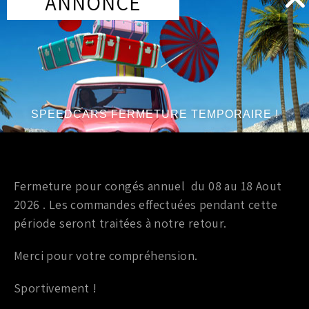
ANNONCE
endurant.,
Disponible en couleur : Rose – Rouge – Rouge
Transparent – Orange – Jaune – Vert Kawasaki –
Bleu – Bleu transparent – Or – Inox transparent –
Carbone – Noir (merci de preciser la couleur en
commentaire)
SPEEDCARS FERMETURE TEMPORAIRE !
Fermeture pour congés annuel du 08 au 18 Aout
PRODUITS SIMILAIRES
2026 . Les commandes effectuées pendant cette
période seront traitées à notre retour.
Marque
:
Goodridge
Marque
:
Goodridge
Année du véhicule
:
à partir de 2005
Année du véhicule
:
jusqu’à 1990
Série
:
ST170/225
Série
:
GT4 Turbo
Merci pour votre compréhension.
Sportivement !