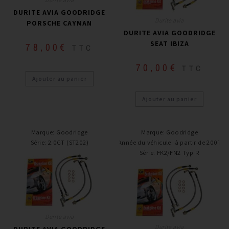
DURITE AVIA GOODRIDGE
Durite avia
PORSCHE CAYMAN
DURITE AVIA GOODRIDGE
SEAT IBIZA
78,00
€
TTC
70,00
€
TTC
Ajouter au panier
Ajouter au panier
Marque
:
Goodridge
Marque
:
Goodridge
Série
:
2.0GT (ST202)
Année du véhicule
:
à partir de 2007
Série
:
FK2/FN2 Typ R
Durite avia
Durite avia