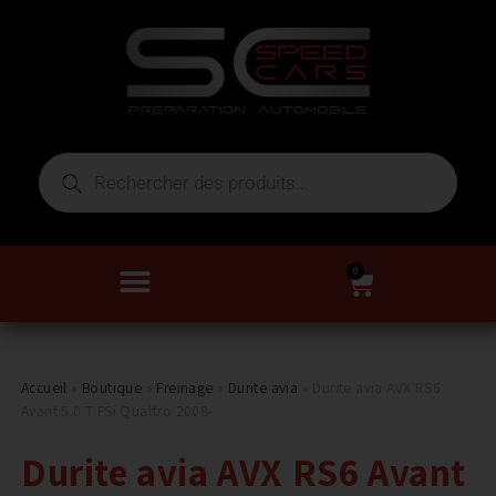
0
Accueil
»
Boutique
»
Freinage
»
Durite avia
»
Durite avia AVX RS6
Avant 5.0 T FSi Quattro 2008-
Durite avia AVX RS6 Avant