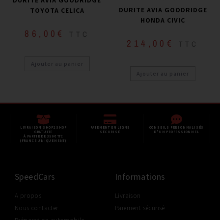
DURITE AVIA GOODRIDGE
DURITE AVIA GOODRIDGE
TOYOTA CELICA
HONDA CIVIC
86,00
€
TTC
214,00
€
TTC
Ajouter au panier
Ajouter au panier
LIVRAISON SHOP2SHOP
PAIEMENT EN LIGNE
CONSEILS PERSONNALISÉS
GRATUITE
SÉCURISÉ
D'UN PROFESSIONNEL
À PARTIR DE 350€ TTC
(FRANCE UNIQUEMENT)
SpeedCars
Informations
A propos
Livraison
Nous contacter
Paiement sécurisé