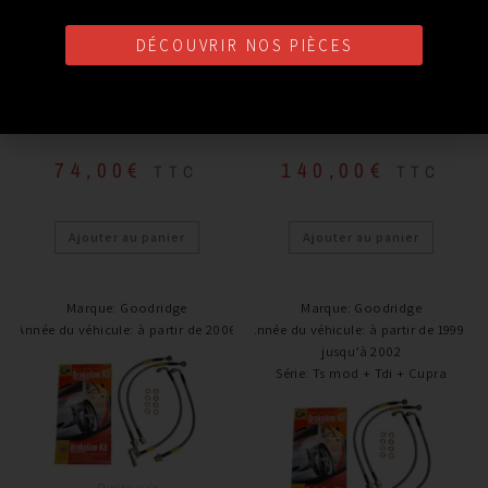
DÉCOUVRIR NOS PIÈCES
Durite avia
Durite avia
DURITE AVIA GOODRIDGE
DURITE AVIA GOODRIDGE
FORD FOCUS
TOYOTA CELICA
74,00
€
140,00
€
TTC
TTC
Ajouter au panier
Ajouter au panier
Marque
:
Goodridge
Marque
:
Goodridge
Année du véhicule
:
à partir de 2006
Année du véhicule
:
à partir de 1999 /
jusqu’à 2002
Série
:
Ts mod + Tdi + Cupra
Durite avia